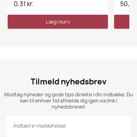
0,31 kr.
50,00 
Læg i kurv
Tilmeld nyhedsbrev
Modtag nyheder og gode tips direkte i din indbakke. Du
kan til enhver tid afmelde dig igen via link i
nyhedsbrevet