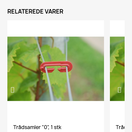
RELATEREDE VARER
VIS HER
Trådsamler "0", 1 stk
Trådsa