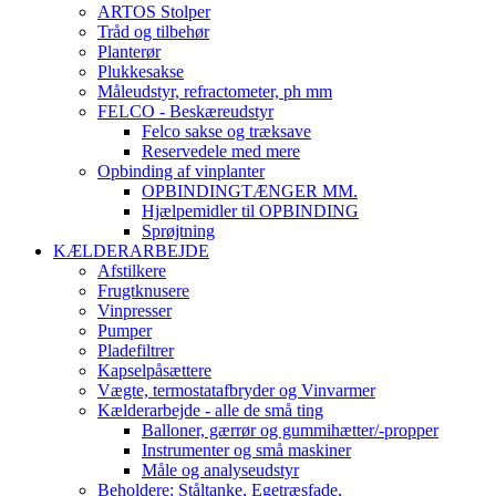
ARTOS Stolper
Tråd og tilbehør
Planterør
Plukkesakse
Måleudstyr, refractometer, ph mm
FELCO - Beskæreudstyr
Felco sakse og træksave
Reservedele med mere
Opbinding af vinplanter
OPBINDINGTÆNGER MM.
Hjælpemidler til OPBINDING
Sprøjtning
KÆLDERARBEJDE
Afstilkere
Frugtknusere
Vinpresser
Pumper
Pladefiltrer
Kapselpåsættere
Vægte, termostatafbryder og Vinvarmer
Kælderarbejde - alle de små ting
Balloner, gærrør og gummihætter/-propper
Instrumenter og små maskiner
Måle og analyseudstyr
Beholdere: Ståltanke, Egetræsfade,