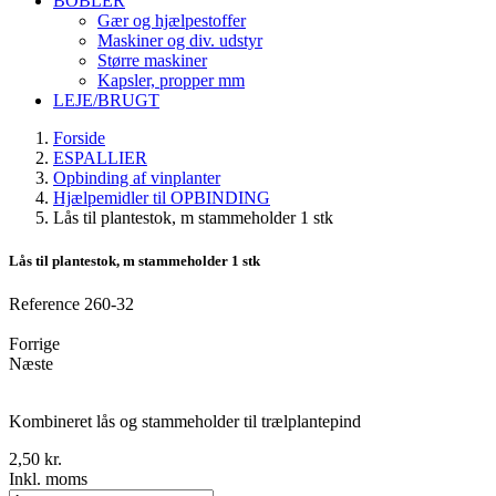
BOBLER
Gær og hjælpestoffer
Maskiner og div. udstyr
Større maskiner
Kapsler, propper mm
LEJE/BRUGT
Forside
ESPALLIER
Opbinding af vinplanter
Hjælpemidler til OPBINDING
Lås til plantestok, m stammeholder 1 stk
Lås til plantestok, m stammeholder 1 stk
Reference
260-32
Forrige
Næste
Kombineret lås og stammeholder til trælplantepind
2,50 kr.
Inkl. moms