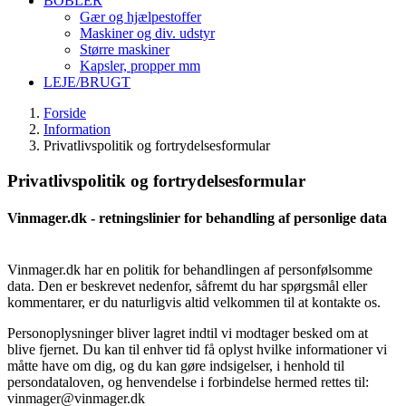
BOBLER
Gær og hjælpestoffer
Maskiner og div. udstyr
Større maskiner
Kapsler, propper mm
LEJE/BRUGT
Forside
Information
Privatlivspolitik og fortrydelsesformular
Privatlivspolitik og fortrydelsesformular
Vinmager.dk - retningslinier for behandling af personlige data
Vinmager.dk har en politik for behandlingen af personfølsomme
data. Den er beskrevet nedenfor, såfremt du har spørgsmål eller
kommentarer, er du naturligvis altid velkommen til at kontakte os.
Personoplysninger bliver lagret indtil vi modtager besked om at
blive fjernet. Du kan til enhver tid få oplyst hvilke informationer vi
måtte have om dig, og du kan gøre indsigelser, i henhold til
persondataloven, og henvendelse i forbindelse hermed rettes til:
vinmager@vinmager.dk