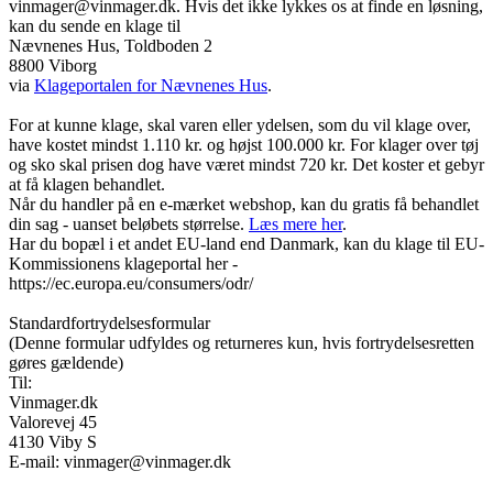
vinmager@vinmager.dk. Hvis det ikke lykkes os at finde en løsning,
kan du sende en klage til
Nævnenes Hus, Toldboden 2
8800 Viborg
via
Klageportalen for Nævnenes Hus
.
For at kunne klage, skal varen eller ydelsen, som du vil klage over,
have kostet mindst 1.110 kr. og højst 100.000 kr. For klager over tøj
og sko skal prisen dog have været mindst 720 kr. Det koster et gebyr
at få klagen behandlet.
Når du handler på en e-mærket webshop, kan du gratis få behandlet
din sag - uanset beløbets størrelse.
Læs mere her
.
Har du bopæl i et andet EU-land end Danmark, kan du klage til EU-
Kommissionens klageportal her -
https://ec.europa.eu/consumers/odr/
Standardfortrydelsesformular
(Denne formular udfyldes og returneres kun, hvis fortrydelsesretten
gøres gældende)
Til:
Vinmager.dk
Valorevej 45
4130 Viby S
E-mail: vinmager@vinmager.dk