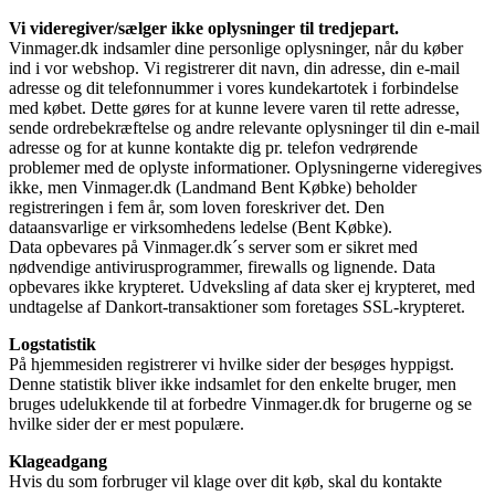
Vi videregiver/sælger ikke oplysninger til tredjepart.
Vinmager.dk indsamler dine personlige oplysninger, når du køber
ind i vor webshop. Vi registrerer dit navn, din adresse, din e-mail
adresse og dit telefonnummer i vores kundekartotek i forbindelse
med købet. Dette gøres for at kunne levere varen til rette adresse,
sende ordrebekræftelse og andre relevante oplysninger til din e-mail
adresse og for at kunne kontakte dig pr. telefon vedrørende
problemer med de oplyste informationer. Oplysningerne videregives
ikke, men Vinmager.dk (Landmand Bent Købke) beholder
registreringen i fem år, som loven foreskriver det. Den
dataansvarlige er virksomhedens ledelse (Bent Købke).
Data opbevares på Vinmager.dk´s server som er sikret med
nødvendige antivirusprogrammer, firewalls og lignende. Data
opbevares ikke krypteret. Udveksling af data sker ej krypteret, med
undtagelse af Dankort-transaktioner som foretages SSL-krypteret.
Logstatistik
På hjemmesiden registrerer vi hvilke sider der besøges hyppigst.
Denne statistik bliver ikke indsamlet for den enkelte bruger, men
bruges udelukkende til at forbedre Vinmager.dk for brugerne og se
hvilke sider der er mest populære.
Klageadgang
Hvis du som forbruger vil klage over dit køb, skal du kontakte