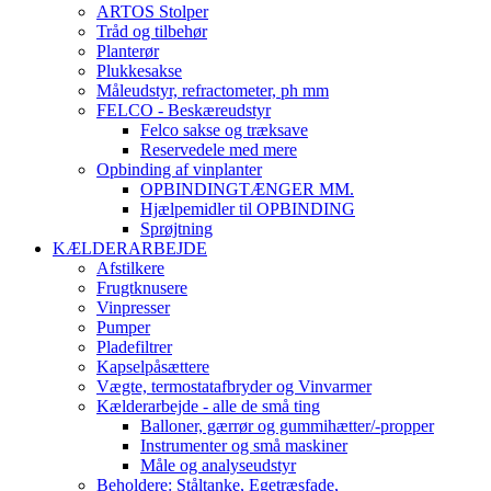
ARTOS Stolper
Tråd og tilbehør
Planterør
Plukkesakse
Måleudstyr, refractometer, ph mm
FELCO - Beskæreudstyr
Felco sakse og træksave
Reservedele med mere
Opbinding af vinplanter
OPBINDINGTÆNGER MM.
Hjælpemidler til OPBINDING
Sprøjtning
KÆLDERARBEJDE
Afstilkere
Frugtknusere
Vinpresser
Pumper
Pladefiltrer
Kapselpåsættere
Vægte, termostatafbryder og Vinvarmer
Kælderarbejde - alle de små ting
Balloner, gærrør og gummihætter/-propper
Instrumenter og små maskiner
Måle og analyseudstyr
Beholdere: Ståltanke, Egetræsfade,