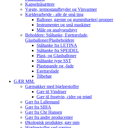
Kapselpåsættere
Vægte, termostatafbryder og Vinvarmer
Kælderarbejde - alle de små ting
Balloner, gærrør og gummihætter/-propper
Instrumenter og små maskiner
Måle og analyseudstyr
Beholdere: Ståltanke, Egetræsfade,
Glasballoner/Plasbeholdere
Ståltanke fra LETINA
Ståltanke fra SPEIDEL
Plast- og Glasballoner
Ståltanke type SST
Plastspande og -fade
Egetræsfade
Tilbehør
GÆR MM.
Gærpakker med hjælpestoffer
Gær til Vindruer
Gær til frugtvin, cider og mjød
Gær fra Lallemand
Gær fra SIHA
Gær fra Chr Hansen
Gær fra andre producenter
Økologisk produkter, gær mm
Hjælpestoffer ved gæring