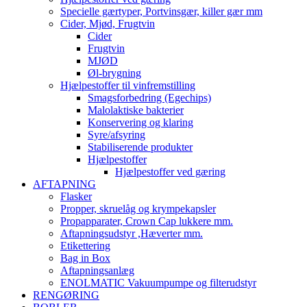
Specielle gærtyper, Portvinsgær, killer gær mm
Cider, Mjød, Frugtvin
Cider
Frugtvin
MJØD
Øl-brygning
Hjælpestoffer til vinfremstilling
Smagsforbedring (Egechips)
Malolaktiske bakterier
Konservering og klaring
Syre/afsyring
Stabiliserende produkter
Hjælpestoffer
Hjælpestoffer ved gæring
AFTAPNING
Flasker
Propper, skruelåg og krympekapsler
Propapparater, Crown Cap lukkere mm.
Aftapningsudstyr ,Hæverter mm.
Etikettering
Bag in Box
Aftapningsanlæg
ENOLMATIC Vakuumpumpe og filterudstyr
RENGØRING