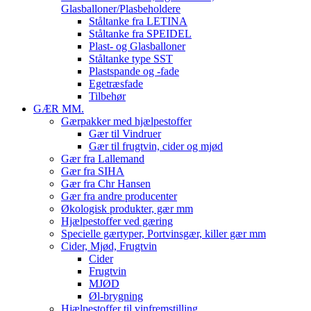
Glasballoner/Plasbeholdere
Ståltanke fra LETINA
Ståltanke fra SPEIDEL
Plast- og Glasballoner
Ståltanke type SST
Plastspande og -fade
Egetræsfade
Tilbehør
GÆR MM.
Gærpakker med hjælpestoffer
Gær til Vindruer
Gær til frugtvin, cider og mjød
Gær fra Lallemand
Gær fra SIHA
Gær fra Chr Hansen
Gær fra andre producenter
Økologisk produkter, gær mm
Hjælpestoffer ved gæring
Specielle gærtyper, Portvinsgær, killer gær mm
Cider, Mjød, Frugtvin
Cider
Frugtvin
MJØD
Øl-brygning
Hjælpestoffer til vinfremstilling