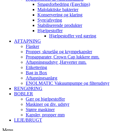
Smagsforbedring (Egechips)
Malolaktiske bakterier
Konservering og klaring
Syre/afsyring
Stabiliserende produkter
Hjælpestoffer
Hjælpestoffer ved gæring
AFTAPNING
Flasker
Propper, skruelåg og krympekapsler
Propapparater, Crown Cap lukkere mm.
Aftapningsudstyr ,Hæverter mm.
Etikettering
Bag in Box
Aftapningsanlæg
ENOLMATIC Vakuumpumpe og filterudstyr
RENGØRING
BOBLER
Gær og hjælpestoffer
Maskiner og div. udstyr
Større maskiner
Kapsler, propper mm
LEJE/BRUGT
Menu