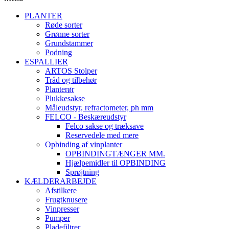
PLANTER
Røde sorter
Grønne sorter
Grundstammer
Podning
ESPALLIER
ARTOS Stolper
Tråd og tilbehør
Planterør
Plukkesakse
Måleudstyr, refractometer, ph mm
FELCO - Beskæreudstyr
Felco sakse og træksave
Reservedele med mere
Opbinding af vinplanter
OPBINDINGTÆNGER MM.
Hjælpemidler til OPBINDING
Sprøjtning
KÆLDERARBEJDE
Afstilkere
Frugtknusere
Vinpresser
Pumper
Pladefiltrer