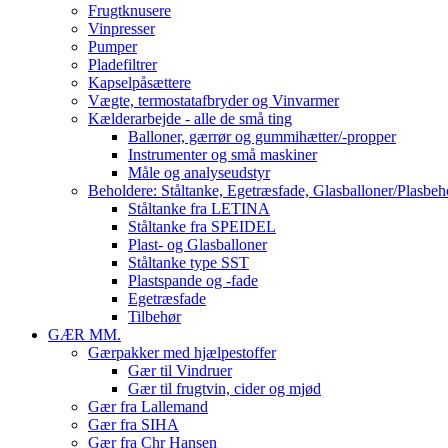
Frugtknusere
Vinpresser
Pumper
Pladefiltrer
Kapselpåsættere
Vægte, termostatafbryder og Vinvarmer
Kælderarbejde - alle de små ting
Balloner, gærrør og gummihætter/-propper
Instrumenter og små maskiner
Måle og analyseudstyr
Beholdere: Ståltanke, Egetræsfade, Glasballoner/Plasbeh
Ståltanke fra LETINA
Ståltanke fra SPEIDEL
Plast- og Glasballoner
Ståltanke type SST
Plastspande og -fade
Egetræsfade
Tilbehør
GÆR MM.
Gærpakker med hjælpestoffer
Gær til Vindruer
Gær til frugtvin, cider og mjød
Gær fra Lallemand
Gær fra SIHA
Gær fra Chr Hansen