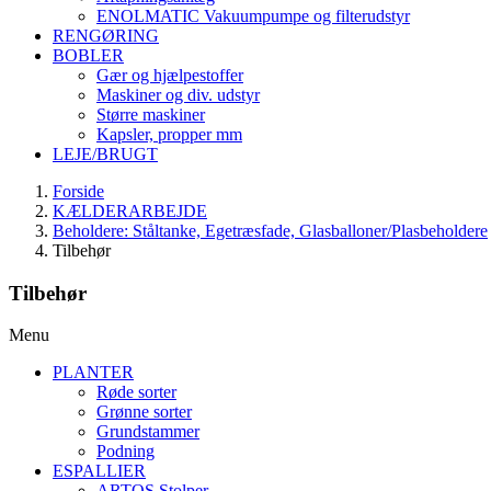
ENOLMATIC Vakuumpumpe og filterudstyr
RENGØRING
BOBLER
Gær og hjælpestoffer
Maskiner og div. udstyr
Større maskiner
Kapsler, propper mm
LEJE/BRUGT
Forside
KÆLDERARBEJDE
Beholdere: Ståltanke, Egetræsfade, Glasballoner/Plasbeholdere
Tilbehør
Tilbehør
Menu
PLANTER
Røde sorter
Grønne sorter
Grundstammer
Podning
ESPALLIER
ARTOS Stolper