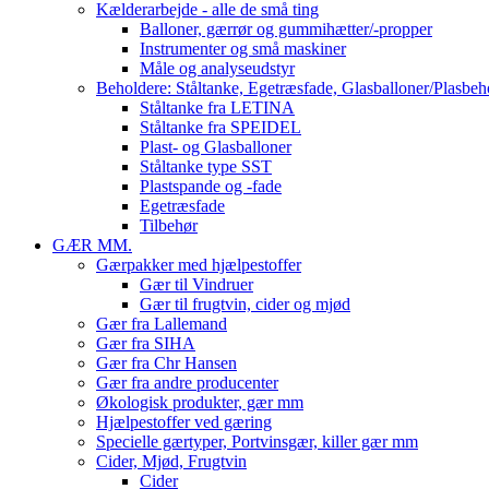
Kælderarbejde - alle de små ting
Balloner, gærrør og gummihætter/-propper
Instrumenter og små maskiner
Måle og analyseudstyr
Beholdere: Ståltanke, Egetræsfade, Glasballoner/Plasbeh
Ståltanke fra LETINA
Ståltanke fra SPEIDEL
Plast- og Glasballoner
Ståltanke type SST
Plastspande og -fade
Egetræsfade
Tilbehør
GÆR MM.
Gærpakker med hjælpestoffer
Gær til Vindruer
Gær til frugtvin, cider og mjød
Gær fra Lallemand
Gær fra SIHA
Gær fra Chr Hansen
Gær fra andre producenter
Økologisk produkter, gær mm
Hjælpestoffer ved gæring
Specielle gærtyper, Portvinsgær, killer gær mm
Cider, Mjød, Frugtvin
Cider