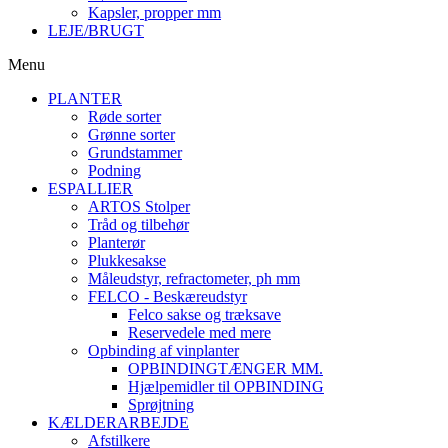
Kapsler, propper mm
LEJE/BRUGT
Menu
PLANTER
Røde sorter
Grønne sorter
Grundstammer
Podning
ESPALLIER
ARTOS Stolper
Tråd og tilbehør
Planterør
Plukkesakse
Måleudstyr, refractometer, ph mm
FELCO - Beskæreudstyr
Felco sakse og træksave
Reservedele med mere
Opbinding af vinplanter
OPBINDINGTÆNGER MM.
Hjælpemidler til OPBINDING
Sprøjtning
KÆLDERARBEJDE
Afstilkere