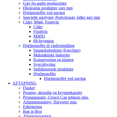
Gær fra andre producenter
Økologisk produkter, gær mm
Hjælpestoffer ved gæring
Specielle gærtyper, Portvinsgær, killer gær mm
Cider, Mjød, Frugtvin
Cider
Frugtvin
MJØD
Øl-brygning
Hjælpestoffer til vinfremstilling
Smagsforbedring (Egechips)
Malolaktiske bakterier
Konservering og klaring
Syre/afsyring
Stabiliserende produkter
Hjælpestoffer
Hjælpestoffer ved gæring
AFTAPNING
Flasker
Propper, skruelåg og krympekapsler
Propapparater, Crown Cap lukkere mm.
Aftapningsudstyr ,Hæverter mm.
Etikettering
Bag in Box
Aftapningsanlæg