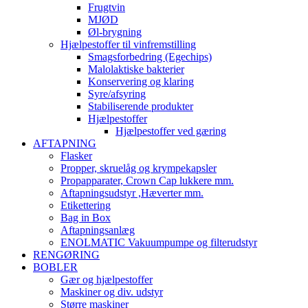
Frugtvin
MJØD
Øl-brygning
Hjælpestoffer til vinfremstilling
Smagsforbedring (Egechips)
Malolaktiske bakterier
Konservering og klaring
Syre/afsyring
Stabiliserende produkter
Hjælpestoffer
Hjælpestoffer ved gæring
AFTAPNING
Flasker
Propper, skruelåg og krympekapsler
Propapparater, Crown Cap lukkere mm.
Aftapningsudstyr ,Hæverter mm.
Etikettering
Bag in Box
Aftapningsanlæg
ENOLMATIC Vakuumpumpe og filterudstyr
RENGØRING
BOBLER
Gær og hjælpestoffer
Maskiner og div. udstyr
Større maskiner