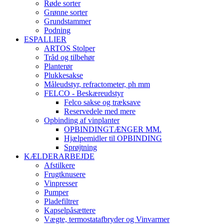
Røde sorter
Grønne sorter
Grundstammer
Podning
ESPALLIER
ARTOS Stolper
Tråd og tilbehør
Planterør
Plukkesakse
Måleudstyr, refractometer, ph mm
FELCO - Beskæreudstyr
Felco sakse og træksave
Reservedele med mere
Opbinding af vinplanter
OPBINDINGTÆNGER MM.
Hjælpemidler til OPBINDING
Sprøjtning
KÆLDERARBEJDE
Afstilkere
Frugtknusere
Vinpresser
Pumper
Pladefiltrer
Kapselpåsættere
Vægte, termostatafbryder og Vinvarmer