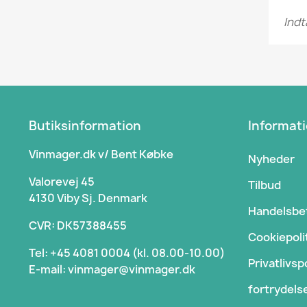
Butiksinformation
Informat
Vinmager.dk v/ Bent Købke
Nyheder
Valorevej 45
Tilbud
4130 Viby Sj. Denmark
Handelsbe
CVR: DK57388455
Cookiepoli
Tel: +45 4081 0004 (kl. 08.00-10.00)
Privatlivspo
E-mail: vinmager@vinmager.dk
fortrydels