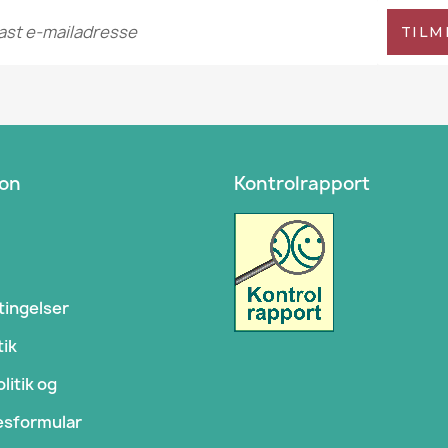
TILM
ion
Kontrolrapport
tingelser
tik
litik og
esformular