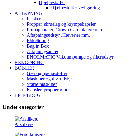
Hjælpestoffer
Hjælpestoffer ved gæring
AFTAPNING
Flasker
Propper, skruelåg og krympekapsler
Propapparater, Crown Cap lukkere mm.
Aftapningsudstyr ,Hæverter mm.
Etikettering
Bag in Box
Aftapningsanlæg
ENOLMATIC Vakuumpumpe og filterudstyr
RENGØRING
BOBLER
Gær og hjælpestoffer
Maskiner og div. udstyr
Større maskiner
Kapsler, propper mm
LEJE/BRUGT
Underkategorier
Afstilkere