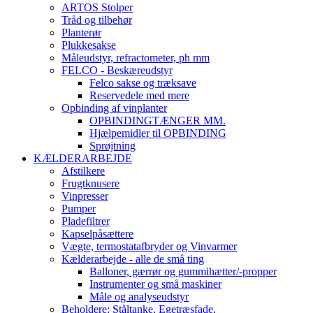
ARTOS Stolper
Tråd og tilbehør
Planterør
Plukkesakse
Måleudstyr, refractometer, ph mm
FELCO - Beskæreudstyr
Felco sakse og træksave
Reservedele med mere
Opbinding af vinplanter
OPBINDINGTÆNGER MM.
Hjælpemidler til OPBINDING
Sprøjtning
KÆLDERARBEJDE
Afstilkere
Frugtknusere
Vinpresser
Pumper
Pladefiltrer
Kapselpåsættere
Vægte, termostatafbryder og Vinvarmer
Kælderarbejde - alle de små ting
Balloner, gærrør og gummihætter/-propper
Instrumenter og små maskiner
Måle og analyseudstyr
Beholdere: Ståltanke, Egetræsfade,