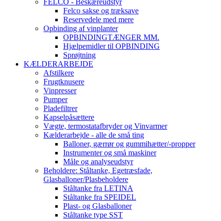
FELCO - Beskæreudstyr
Felco sakse og træksave
Reservedele med mere
Opbinding af vinplanter
OPBINDINGTÆNGER MM.
Hjælpemidler til OPBINDING
Sprøjtning
KÆLDERARBEJDE
Afstilkere
Frugtknusere
Vinpresser
Pumper
Pladefiltrer
Kapselpåsættere
Vægte, termostatafbryder og Vinvarmer
Kælderarbejde - alle de små ting
Balloner, gærrør og gummihætter/-propper
Instrumenter og små maskiner
Måle og analyseudstyr
Beholdere: Ståltanke, Egetræsfade,
Glasballoner/Plasbeholdere
Ståltanke fra LETINA
Ståltanke fra SPEIDEL
Plast- og Glasballoner
Ståltanke type SST