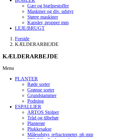
BOBLER
Gær og hjælpestoffer
Maskiner og div. udstyr
Større maskiner
Kapsler, propper mm
LEJE/BRUGT
Forside
KÆLDERARBEJDE
KÆLDERARBEJDE
Menu
PLANTER
Røde sorter
Grønne sorter
Grundstammer
Podning
ESPALLIER
ARTOS Stolper
Tråd og tilbehør
Planterør
Plukkesakse
Måleudstyr, refractometer, ph mm