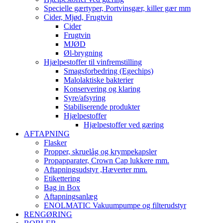
Specielle gærtyper, Portvinsgær, killer gær mm
Cider, Mjød, Frugtvin
Cider
Frugtvin
MJØD
Øl-brygning
Hjælpestoffer til vinfremstilling
Smagsforbedring (Egechips)
Malolaktiske bakterier
Konservering og klaring
Syre/afsyring
Stabiliserende produkter
Hjælpestoffer
Hjælpestoffer ved gæring
AFTAPNING
Flasker
Propper, skruelåg og krympekapsler
Propapparater, Crown Cap lukkere mm.
Aftapningsudstyr ,Hæverter mm.
Etikettering
Bag in Box
Aftapningsanlæg
ENOLMATIC Vakuumpumpe og filterudstyr
RENGØRING