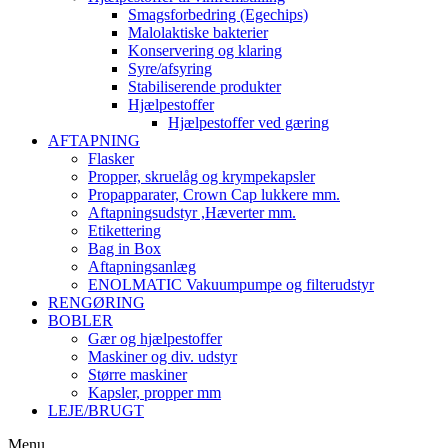
Smagsforbedring (Egechips)
Malolaktiske bakterier
Konservering og klaring
Syre/afsyring
Stabiliserende produkter
Hjælpestoffer
Hjælpestoffer ved gæring
AFTAPNING
Flasker
Propper, skruelåg og krympekapsler
Propapparater, Crown Cap lukkere mm.
Aftapningsudstyr ,Hæverter mm.
Etikettering
Bag in Box
Aftapningsanlæg
ENOLMATIC Vakuumpumpe og filterudstyr
RENGØRING
BOBLER
Gær og hjælpestoffer
Maskiner og div. udstyr
Større maskiner
Kapsler, propper mm
LEJE/BRUGT
Menu