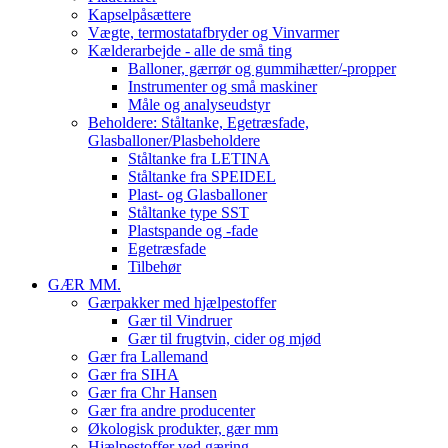
Kapselpåsættere
Vægte, termostatafbryder og Vinvarmer
Kælderarbejde - alle de små ting
Balloner, gærrør og gummihætter/-propper
Instrumenter og små maskiner
Måle og analyseudstyr
Beholdere: Ståltanke, Egetræsfade,
Glasballoner/Plasbeholdere
Ståltanke fra LETINA
Ståltanke fra SPEIDEL
Plast- og Glasballoner
Ståltanke type SST
Plastspande og -fade
Egetræsfade
Tilbehør
GÆR MM.
Gærpakker med hjælpestoffer
Gær til Vindruer
Gær til frugtvin, cider og mjød
Gær fra Lallemand
Gær fra SIHA
Gær fra Chr Hansen
Gær fra andre producenter
Økologisk produkter, gær mm
Hjælpestoffer ved gæring