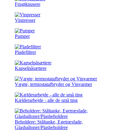
Frugtknusere
Vinpresser
Pumper
Pladefiltrer
Kapselpåsættere
Vægte, termostatafbryder og Vinvarmer
Kælderarbejde - alle de små ting
Beholdere: Ståltanke, Egetræsfade,
Glasballoner/Plasbeholdere