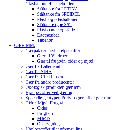
Glasballoner/Plasbeholdere
Ståltanke fra LETINA
Ståltanke fra SPEIDEL
Plast- og Glasballoner
Ståltanke type SST
Plastspande og -fade
Egetræsfade
Tilbehør
GÆR MM.
Gærpakker med hjælpestoffer
Gær til Vindruer
Gær til frugtvin, cider og mjød
Gær fra Lallemand
Gær fra SIHA
Gær fra Chr Hansen
Gær fra andre producenter
Økologisk produkter, gær mm
Hjælpestoffer ved gæring
Specielle gærtyper, Portvinsgær, killer gær mm
Cider, Mjød, Frugtvin
Cider
Frugtvin
MJØD
Øl-brygning
Hjælpestoffer til vinfremstilling