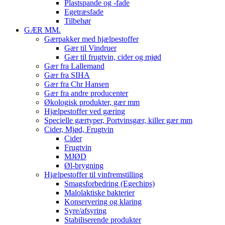
Plastspande og -fade
Egetræsfade
Tilbehør
GÆR MM.
Gærpakker med hjælpestoffer
Gær til Vindruer
Gær til frugtvin, cider og mjød
Gær fra Lallemand
Gær fra SIHA
Gær fra Chr Hansen
Gær fra andre producenter
Økologisk produkter, gær mm
Hjælpestoffer ved gæring
Specielle gærtyper, Portvinsgær, killer gær mm
Cider, Mjød, Frugtvin
Cider
Frugtvin
MJØD
Øl-brygning
Hjælpestoffer til vinfremstilling
Smagsforbedring (Egechips)
Malolaktiske bakterier
Konservering og klaring
Syre/afsyring
Stabiliserende produkter