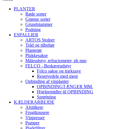
PLANTER
Røde sorter
Grønne sorter
Grundstammer
Podning
ESPALLIER
ARTOS Stolper
Tråd og tilbehør
Planterør
Plukkesakse
Måleudstyr, refractometer, ph mm
FELCO - Beskæreudstyr
Felco sakse og træksave
Reservedele med mere
Opbinding af vinplanter
OPBINDINGTÆNGER MM.
Hjælpemidler til OPBINDING
Sprøjtning
KÆLDERARBEJDE
Afstilkere
Frugtknusere
Vinpresser
Pumper
Pladefiltrer