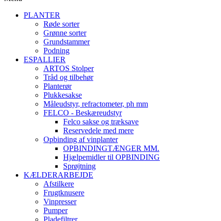
PLANTER
Røde sorter
Grønne sorter
Grundstammer
Podning
ESPALLIER
ARTOS Stolper
Tråd og tilbehør
Planterør
Plukkesakse
Måleudstyr, refractometer, ph mm
FELCO - Beskæreudstyr
Felco sakse og træksave
Reservedele med mere
Opbinding af vinplanter
OPBINDINGTÆNGER MM.
Hjælpemidler til OPBINDING
Sprøjtning
KÆLDERARBEJDE
Afstilkere
Frugtknusere
Vinpresser
Pumper
Pladefiltrer