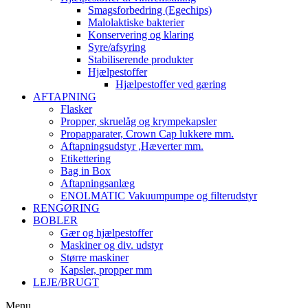
Smagsforbedring (Egechips)
Malolaktiske bakterier
Konservering og klaring
Syre/afsyring
Stabiliserende produkter
Hjælpestoffer
Hjælpestoffer ved gæring
AFTAPNING
Flasker
Propper, skruelåg og krympekapsler
Propapparater, Crown Cap lukkere mm.
Aftapningsudstyr ,Hæverter mm.
Etikettering
Bag in Box
Aftapningsanlæg
ENOLMATIC Vakuumpumpe og filterudstyr
RENGØRING
BOBLER
Gær og hjælpestoffer
Maskiner og div. udstyr
Større maskiner
Kapsler, propper mm
LEJE/BRUGT
Menu