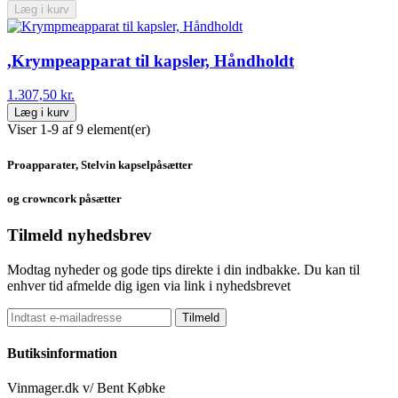
Læg i kurv
,Krympeapparat til kapsler, Håndholdt
1.307,50 kr.
Læg i kurv
Viser 1-9 af 9 element(er)
Proapparater, Stelvin kapselpåsætter
og crowncork påsætter
Tilmeld nyhedsbrev
Modtag nyheder og gode tips direkte i din indbakke. Du kan til
enhver tid afmelde dig igen via link i nyhedsbrevet
Tilmeld
Butiksinformation
Vinmager.dk v/ Bent Købke