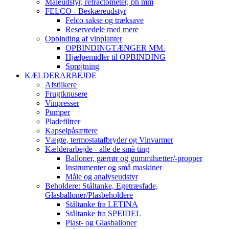
Måleudstyr, refractometer, ph mm
FELCO - Beskæreudstyr
Felco sakse og træksave
Reservedele med mere
Opbinding af vinplanter
OPBINDINGTÆNGER MM.
Hjælpemidler til OPBINDING
Sprøjtning
KÆLDERARBEJDE
Afstilkere
Frugtknusere
Vinpresser
Pumper
Pladefiltrer
Kapselpåsættere
Vægte, termostatafbryder og Vinvarmer
Kælderarbejde - alle de små ting
Balloner, gærrør og gummihætter/-propper
Instrumenter og små maskiner
Måle og analyseudstyr
Beholdere: Ståltanke, Egetræsfade,
Glasballoner/Plasbeholdere
Ståltanke fra LETINA
Ståltanke fra SPEIDEL
Plast- og Glasballoner