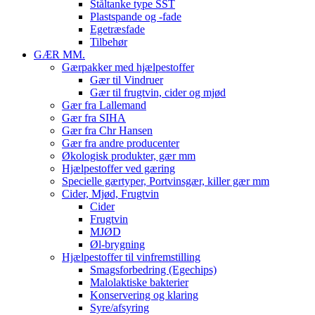
Ståltanke type SST
Plastspande og -fade
Egetræsfade
Tilbehør
GÆR MM.
Gærpakker med hjælpestoffer
Gær til Vindruer
Gær til frugtvin, cider og mjød
Gær fra Lallemand
Gær fra SIHA
Gær fra Chr Hansen
Gær fra andre producenter
Økologisk produkter, gær mm
Hjælpestoffer ved gæring
Specielle gærtyper, Portvinsgær, killer gær mm
Cider, Mjød, Frugtvin
Cider
Frugtvin
MJØD
Øl-brygning
Hjælpestoffer til vinfremstilling
Smagsforbedring (Egechips)
Malolaktiske bakterier
Konservering og klaring
Syre/afsyring