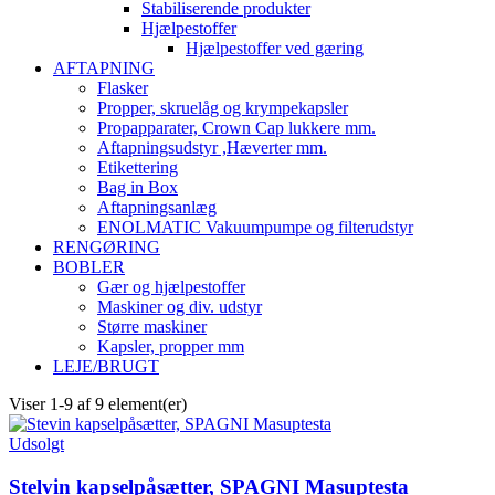
Stabiliserende produkter
Hjælpestoffer
Hjælpestoffer ved gæring
AFTAPNING
Flasker
Propper, skruelåg og krympekapsler
Propapparater, Crown Cap lukkere mm.
Aftapningsudstyr ,Hæverter mm.
Etikettering
Bag in Box
Aftapningsanlæg
ENOLMATIC Vakuumpumpe og filterudstyr
RENGØRING
BOBLER
Gær og hjælpestoffer
Maskiner og div. udstyr
Større maskiner
Kapsler, propper mm
LEJE/BRUGT
Viser 1-9 af 9 element(er)
Udsolgt
Stelvin kapselpåsætter, SPAGNI Masuptesta