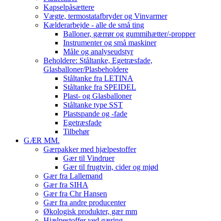
Kapselpåsættere
Vægte, termostatafbryder og Vinvarmer
Kælderarbejde - alle de små ting
Balloner, gærrør og gummihætter/-propper
Instrumenter og små maskiner
Måle og analyseudstyr
Beholdere: Ståltanke, Egetræsfade,
Glasballoner/Plasbeholdere
Ståltanke fra LETINA
Ståltanke fra SPEIDEL
Plast- og Glasballoner
Ståltanke type SST
Plastspande og -fade
Egetræsfade
Tilbehør
GÆR MM.
Gærpakker med hjælpestoffer
Gær til Vindruer
Gær til frugtvin, cider og mjød
Gær fra Lallemand
Gær fra SIHA
Gær fra Chr Hansen
Gær fra andre producenter
Økologisk produkter, gær mm
Hjælpestoffer ved gæring