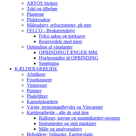
ARTOS Stolper
Tråd og tilbehør
Planterør
Plukkesakse
Måleudstyr, refractometer, ph mm
FELCO - Beskæreudstyr
Felco sakse og træksave
Reservedele med mere
Opbinding af vinplanter
OPBINDINGTÆNGER MM.
Hjælpemidler til OPBINDING
Sprøjtning
KÆLDERARBEJDE
Afstilkere
Frugtknusere
Vinpresser
Pumper
Pladefiltrer
Kapselpåsættere
Vægte, termostatafbryder og Vinvarmer
Kælderarbejde - alle de små ting
Balloner, gærrør og gummihætter/-propper
Instrumenter og små maskiner
Måle og analyseudstyr
Beholdere: Ståltanke, Egetræsfade,