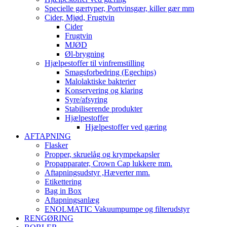
Specielle gærtyper, Portvinsgær, killer gær mm
Cider, Mjød, Frugtvin
Cider
Frugtvin
MJØD
Øl-brygning
Hjælpestoffer til vinfremstilling
Smagsforbedring (Egechips)
Malolaktiske bakterier
Konservering og klaring
Syre/afsyring
Stabiliserende produkter
Hjælpestoffer
Hjælpestoffer ved gæring
AFTAPNING
Flasker
Propper, skruelåg og krympekapsler
Propapparater, Crown Cap lukkere mm.
Aftapningsudstyr ,Hæverter mm.
Etikettering
Bag in Box
Aftapningsanlæg
ENOLMATIC Vakuumpumpe og filterudstyr
RENGØRING