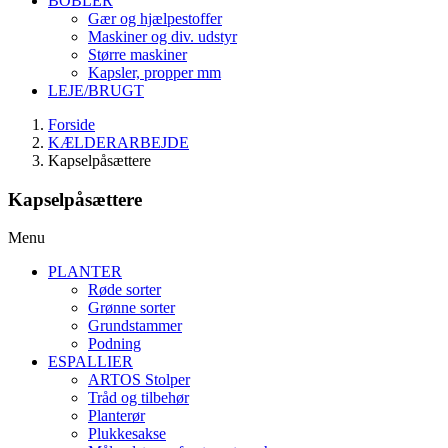
BOBLER
Gær og hjælpestoffer
Maskiner og div. udstyr
Større maskiner
Kapsler, propper mm
LEJE/BRUGT
Forside
KÆLDERARBEJDE
Kapselpåsættere
Kapselpåsættere
Menu
PLANTER
Røde sorter
Grønne sorter
Grundstammer
Podning
ESPALLIER
ARTOS Stolper
Tråd og tilbehør
Planterør
Plukkesakse