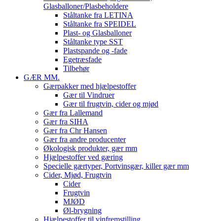
Glasballoner/Plasbeholdere
Ståltanke fra LETINA
Ståltanke fra SPEIDEL
Plast- og Glasballoner
Ståltanke type SST
Plastspande og -fade
Egetræsfade
Tilbehør
GÆR MM.
Gærpakker med hjælpestoffer
Gær til Vindruer
Gær til frugtvin, cider og mjød
Gær fra Lallemand
Gær fra SIHA
Gær fra Chr Hansen
Gær fra andre producenter
Økologisk produkter, gær mm
Hjælpestoffer ved gæring
Specielle gærtyper, Portvinsgær, killer gær mm
Cider, Mjød, Frugtvin
Cider
Frugtvin
MJØD
Øl-brygning
Hjælpestoffer til vinfremstilling