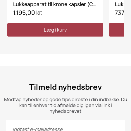
VIS HER
Lukkeapparat til krone kapsler (Crown caps)) og plast Champ.prop
1.195,00 kr.
737,50
Læg i kurv
Tilmeld nyhedsbrev
Modtag nyheder og gode tips direkte i din indbakke. Du
kan til enhver tid afmelde dig igen via link i
nyhedsbrevet