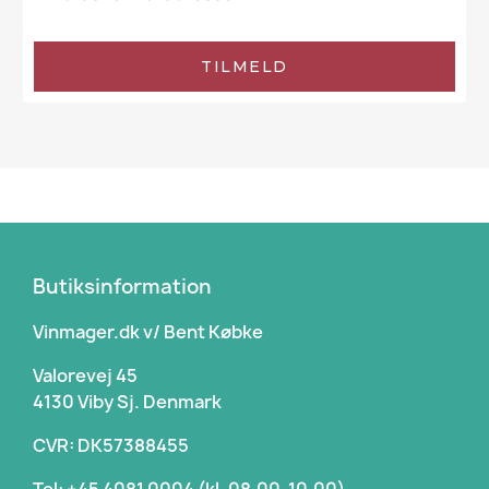
TILMELD
Butiksinformation
Vinmager.dk v/ Bent Købke
Valorevej 45
4130 Viby Sj. Denmark
CVR: DK57388455
Tel: +45 4081 0004 (kl. 08.00-10.00)