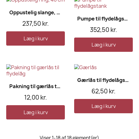
Oppustelig slange, 90 cm
Pumpe til flydelågstank
237,50 kr.
352,50 kr.
Læg i kurv
Læg i kurv
Gærlås til flydelågstank, plast
Pakning til gærlås til flydelåg
62,50 kr.
12,00 kr.
Læg i kurv
Læg i kurv
Viser 1-18 af 18 element(er)