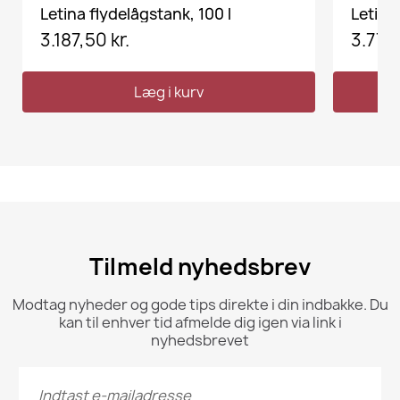
VIS HER
Letina flydelågstank, 100 l
Letina
3.187,50 kr.
3.772,
Læg i kurv
Tilmeld nyhedsbrev
Modtag nyheder og gode tips direkte i din indbakke. Du
kan til enhver tid afmelde dig igen via link i
nyhedsbrevet