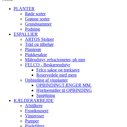
PLANTER
Røde sorter
Grønne sorter
Grundstammer
Podning
ESPALLIER
ARTOS Stolper
Tråd og tilbehør
Planterør
Plukkesakse
Måleudstyr, refractometer, ph mm
FELCO - Beskæreudstyr
Felco sakse og træksave
Reservedele med mere
Opbinding af vinplanter
OPBINDINGTÆNGER MM.
Hjælpemidler til OPBINDING
Sprøjtning
KÆLDERARBEJDE
Afstilkere
Frugtknusere
Vinpresser
Pumper
Pladefiltrer