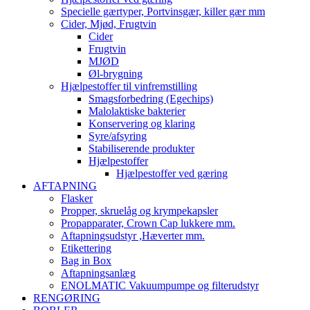
Specielle gærtyper, Portvinsgær, killer gær mm
Cider, Mjød, Frugtvin
Cider
Frugtvin
MJØD
Øl-brygning
Hjælpestoffer til vinfremstilling
Smagsforbedring (Egechips)
Malolaktiske bakterier
Konservering og klaring
Syre/afsyring
Stabiliserende produkter
Hjælpestoffer
Hjælpestoffer ved gæring
AFTAPNING
Flasker
Propper, skruelåg og krympekapsler
Propapparater, Crown Cap lukkere mm.
Aftapningsudstyr ,Hæverter mm.
Etikettering
Bag in Box
Aftapningsanlæg
ENOLMATIC Vakuumpumpe og filterudstyr
RENGØRING