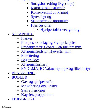
Smagsforbedring (Egechips)
Malolaktiske bakterier
Konservering og klaring
Syre/afsyring
Stabiliserende produkter
Hjælpestoffer
Hjælpestoffer ved gæring
AFTAPNING
Flasker
Propper, skruelåg og krympekapsler
Propapparater, Crown Cap lukkere mm.
Aftapningsudstyr ,Hæverter mm.
Etikettering
Bag in Box
Aftapningsanlæg
ENOLMATIC Vakuumpumpe og filterudstyr
RENGØRING
BOBLER
Gær og hjælpestoffer
Maskiner og div. udstyr
Større maskiner
Kapsler, propper mm
LEJE/BRUGT
Menu