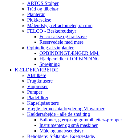
ARTOS Stolper
Tråd og tilbehør
Planterør
Plukkesakse
Måleudstyr, refractometer, ph mm
FELCO - Beskæreudstyr
Felco sakse og træksave
Reservedele med mere
Opbinding af vinplanter
OPBINDINGTÆNGER MM.
Hjælpemidler til OPBINDING
Sprøjtning
KÆLDERARBEJDE
Afstilkere
Frugtknusere
Vinpresser
Pumper
Pladefiltrer
Kapselpåsættere
Vægte, termostatafbryder og Vinvarmer
Kælderarbejde - alle de små ting
Balloner, gærrør og gummihætter/-propper
Instrumenter og små maskiner
Måle og analyseudstyr
Beholdere: Ståltanke, Egetræsfade,