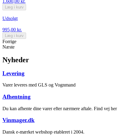
1.600,00 kr.
Læg i kurv
Udsolgt
995,00 kr.
Læg i kurv
Forrige
Næste
Nyheder
Levering
Varer leveres med GLS og Vognmand
Afhentning
Du kan afhente dine varer efter nærmere aftale. Find vej her
Vinmager.dk
Dansk e-mærket webshop etableret i 2004.