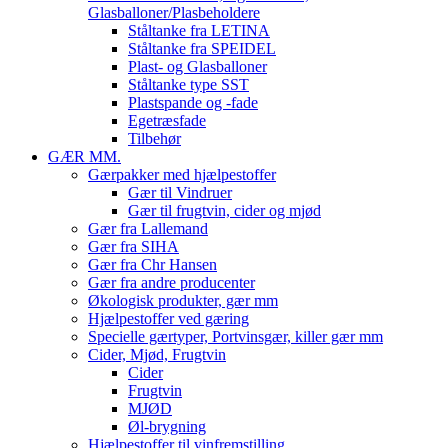
Glasballoner/Plasbeholdere
Ståltanke fra LETINA
Ståltanke fra SPEIDEL
Plast- og Glasballoner
Ståltanke type SST
Plastspande og -fade
Egetræsfade
Tilbehør
GÆR MM.
Gærpakker med hjælpestoffer
Gær til Vindruer
Gær til frugtvin, cider og mjød
Gær fra Lallemand
Gær fra SIHA
Gær fra Chr Hansen
Gær fra andre producenter
Økologisk produkter, gær mm
Hjælpestoffer ved gæring
Specielle gærtyper, Portvinsgær, killer gær mm
Cider, Mjød, Frugtvin
Cider
Frugtvin
MJØD
Øl-brygning
Hjælpestoffer til vinfremstilling