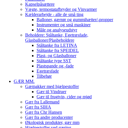
Kapselpåsættere
Vægte, termostatafbryder og Vinvarmer
Kælderarbejde - alle de små ting
Balloner, gærrør og gummihætter/-propper
Instrumenter og små maskiner
Måle og analyseudstyr
Beholdere: Ståltanke, Egetræsfade,
Glasballoner/Plasbeholdere
Ståltanke fra LETINA
Ståltanke fra SPEIDEL
Plast- og Glasballoner
Ståltanke type SST
Plastspande og -fade
Egetræsfade
Tilbehør
GÆR MM.
Gærpakker med hjælpestoffer
Gær til Vindruer
Gær til frugtvin, cider og mjød
Gær fra Lallemand
Gær fra SIHA
Gær fra Chr Hansen
Gær fra andre producenter
Økologisk produkter, gær mm
Hjælpestoffer ved gæring