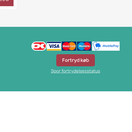
Fortryd køb
Spor fortrydelsesstatus