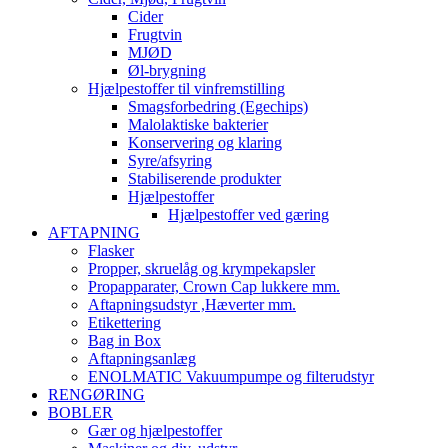
Cider
Frugtvin
MJØD
Øl-brygning
Hjælpestoffer til vinfremstilling
Smagsforbedring (Egechips)
Malolaktiske bakterier
Konservering og klaring
Syre/afsyring
Stabiliserende produkter
Hjælpestoffer
Hjælpestoffer ved gæring
AFTAPNING
Flasker
Propper, skruelåg og krympekapsler
Propapparater, Crown Cap lukkere mm.
Aftapningsudstyr ,Hæverter mm.
Etikettering
Bag in Box
Aftapningsanlæg
ENOLMATIC Vakuumpumpe og filterudstyr
RENGØRING
BOBLER
Gær og hjælpestoffer