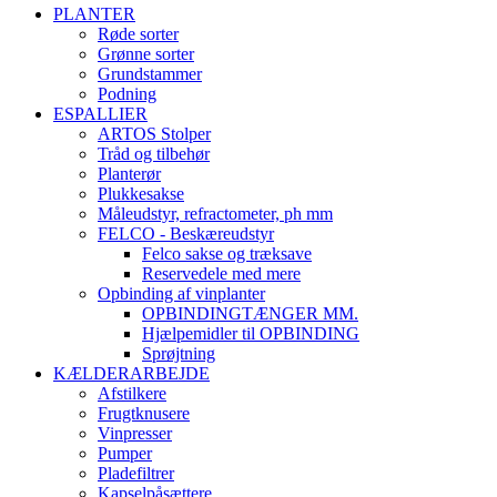
PLANTER
Røde sorter
Grønne sorter
Grundstammer
Podning
ESPALLIER
ARTOS Stolper
Tråd og tilbehør
Planterør
Plukkesakse
Måleudstyr, refractometer, ph mm
FELCO - Beskæreudstyr
Felco sakse og træksave
Reservedele med mere
Opbinding af vinplanter
OPBINDINGTÆNGER MM.
Hjælpemidler til OPBINDING
Sprøjtning
KÆLDERARBEJDE
Afstilkere
Frugtknusere
Vinpresser
Pumper
Pladefiltrer
Kapselpåsættere