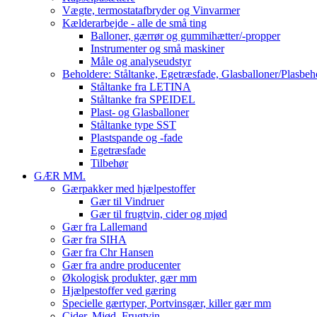
Vægte, termostatafbryder og Vinvarmer
Kælderarbejde - alle de små ting
Balloner, gærrør og gummihætter/-propper
Instrumenter og små maskiner
Måle og analyseudstyr
Beholdere: Ståltanke, Egetræsfade, Glasballoner/Plasbeh
Ståltanke fra LETINA
Ståltanke fra SPEIDEL
Plast- og Glasballoner
Ståltanke type SST
Plastspande og -fade
Egetræsfade
Tilbehør
GÆR MM.
Gærpakker med hjælpestoffer
Gær til Vindruer
Gær til frugtvin, cider og mjød
Gær fra Lallemand
Gær fra SIHA
Gær fra Chr Hansen
Gær fra andre producenter
Økologisk produkter, gær mm
Hjælpestoffer ved gæring
Specielle gærtyper, Portvinsgær, killer gær mm
Cider, Mjød, Frugtvin