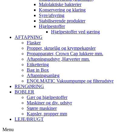
Malolaktiske bakterier
Konservering og klaring
Syre/afsyring
Stabiliserende produkter
Hjælpestoffer
Hjælpestoffer ved gæring
AFTAPNING
Flasker
Propper, skruelåg og krympekapsler
Propapparater, Crown Cap lukkere mm.
Aftapningsudstyr ,Hæverter mm.
Etikettering
Bag in Box
Aftapningsanlæg
ENOLMATIC Vakuumpumpe og filterudstyr
RENGØRING
BOBLER
Gær og hjælpestoffer
Maskiner og div. udstyr
Større maskiner
Kapsler, propper mm
LEJE/BRUGT
Menu