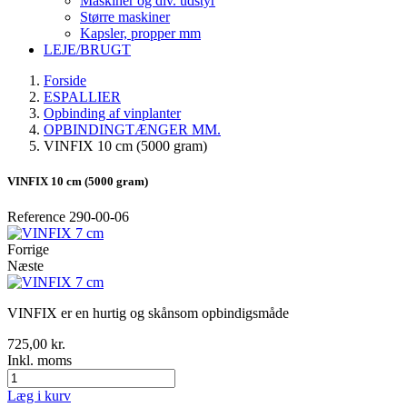
Maskiner og div. udstyr
Større maskiner
Kapsler, propper mm
LEJE/BRUGT
Forside
ESPALLIER
Opbinding af vinplanter
OPBINDINGTÆNGER MM.
VINFIX 10 cm (5000 gram)
VINFIX 10 cm (5000 gram)
Reference
290-00-06
Forrige
Næste
VINFIX er en hurtig og skånsom opbindigsmåde
725,00 kr.
Inkl. moms
Læg i kurv