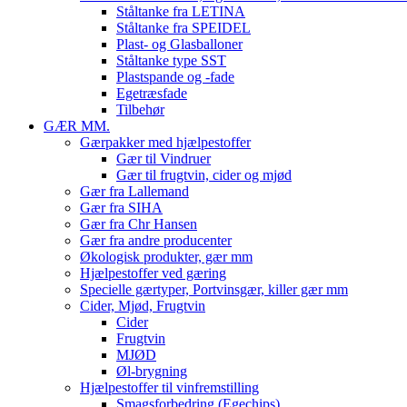
Ståltanke fra LETINA
Ståltanke fra SPEIDEL
Plast- og Glasballoner
Ståltanke type SST
Plastspande og -fade
Egetræsfade
Tilbehør
GÆR MM.
Gærpakker med hjælpestoffer
Gær til Vindruer
Gær til frugtvin, cider og mjød
Gær fra Lallemand
Gær fra SIHA
Gær fra Chr Hansen
Gær fra andre producenter
Økologisk produkter, gær mm
Hjælpestoffer ved gæring
Specielle gærtyper, Portvinsgær, killer gær mm
Cider, Mjød, Frugtvin
Cider
Frugtvin
MJØD
Øl-brygning
Hjælpestoffer til vinfremstilling
Smagsforbedring (Egechips)