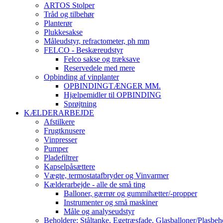
ARTOS Stolper
Tråd og tilbehør
Planterør
Plukkesakse
Måleudstyr, refractometer, ph mm
FELCO - Beskæreudstyr
Felco sakse og træksave
Reservedele med mere
Opbinding af vinplanter
OPBINDINGTÆNGER MM.
Hjælpemidler til OPBINDING
Sprøjtning
KÆLDERARBEJDE
Afstilkere
Frugtknusere
Vinpresser
Pumper
Pladefiltrer
Kapselpåsættere
Vægte, termostatafbryder og Vinvarmer
Kælderarbejde - alle de små ting
Balloner, gærrør og gummihætter/-propper
Instrumenter og små maskiner
Måle og analyseudstyr
Beholdere: Ståltanke, Egetræsfade, Glasballoner/Plasbeh