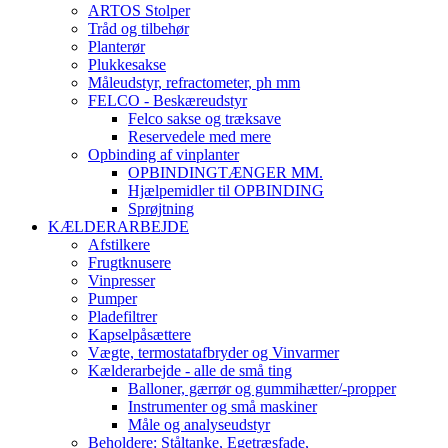
ARTOS Stolper
Tråd og tilbehør
Planterør
Plukkesakse
Måleudstyr, refractometer, ph mm
FELCO - Beskæreudstyr
Felco sakse og træksave
Reservedele med mere
Opbinding af vinplanter
OPBINDINGTÆNGER MM.
Hjælpemidler til OPBINDING
Sprøjtning
KÆLDERARBEJDE
Afstilkere
Frugtknusere
Vinpresser
Pumper
Pladefiltrer
Kapselpåsættere
Vægte, termostatafbryder og Vinvarmer
Kælderarbejde - alle de små ting
Balloner, gærrør og gummihætter/-propper
Instrumenter og små maskiner
Måle og analyseudstyr
Beholdere: Ståltanke, Egetræsfade,