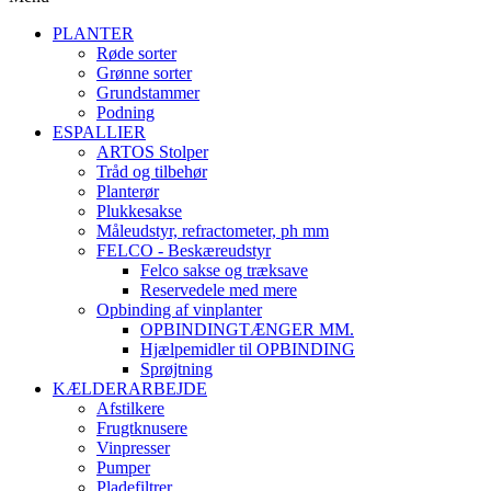
PLANTER
Røde sorter
Grønne sorter
Grundstammer
Podning
ESPALLIER
ARTOS Stolper
Tråd og tilbehør
Planterør
Plukkesakse
Måleudstyr, refractometer, ph mm
FELCO - Beskæreudstyr
Felco sakse og træksave
Reservedele med mere
Opbinding af vinplanter
OPBINDINGTÆNGER MM.
Hjælpemidler til OPBINDING
Sprøjtning
KÆLDERARBEJDE
Afstilkere
Frugtknusere
Vinpresser
Pumper
Pladefiltrer