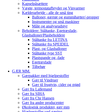
Kapselpåsættere
Vægte, termostatafbryder og Vinvarmer
Kælderarbejde - alle de små ting
Balloner, gærrør og gummihætter/-propper
Instrumenter og små maskiner
Måle og analyseudstyr
Beholdere: Ståltanke, Egetræsfade,
Glasballoner/Plasbeholdere
Ståltanke fra LETINA
Ståltanke fra SPEIDEL
Plast- og Glasballoner
Ståltanke type SST
Plastspande og -fade
Egetræsfade
Tilbehør
GÆR MM.
Gærpakker med hjælpestoffer
Gær til Vindruer
Gær til frugtvin, cider og mjød
Gær fra Lallemand
Gær fra SIHA
Gær fra Chr Hansen
Gær fra andre producenter
Økologisk produkter, gær mm
Hjælpestoffer ved gæring