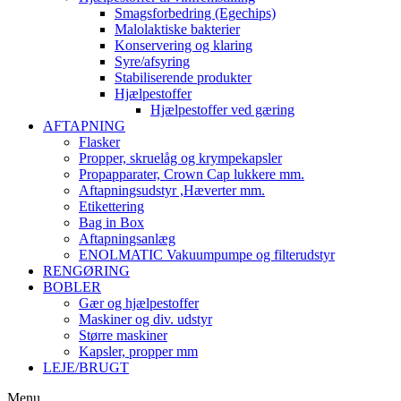
Smagsforbedring (Egechips)
Malolaktiske bakterier
Konservering og klaring
Syre/afsyring
Stabiliserende produkter
Hjælpestoffer
Hjælpestoffer ved gæring
AFTAPNING
Flasker
Propper, skruelåg og krympekapsler
Propapparater, Crown Cap lukkere mm.
Aftapningsudstyr ,Hæverter mm.
Etikettering
Bag in Box
Aftapningsanlæg
ENOLMATIC Vakuumpumpe og filterudstyr
RENGØRING
BOBLER
Gær og hjælpestoffer
Maskiner og div. udstyr
Større maskiner
Kapsler, propper mm
LEJE/BRUGT
Menu