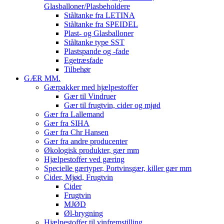
Glasballoner/Plasbeholdere
Ståltanke fra LETINA
Ståltanke fra SPEIDEL
Plast- og Glasballoner
Ståltanke type SST
Plastspande og -fade
Egetræsfade
Tilbehør
GÆR MM.
Gærpakker med hjælpestoffer
Gær til Vindruer
Gær til frugtvin, cider og mjød
Gær fra Lallemand
Gær fra SIHA
Gær fra Chr Hansen
Gær fra andre producenter
Økologisk produkter, gær mm
Hjælpestoffer ved gæring
Specielle gærtyper, Portvinsgær, killer gær mm
Cider, Mjød, Frugtvin
Cider
Frugtvin
MJØD
Øl-brygning
Hjælpestoffer til vinfremstilling