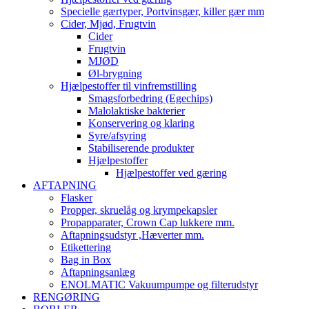
Specielle gærtyper, Portvinsgær, killer gær mm
Cider, Mjød, Frugtvin
Cider
Frugtvin
MJØD
Øl-brygning
Hjælpestoffer til vinfremstilling
Smagsforbedring (Egechips)
Malolaktiske bakterier
Konservering og klaring
Syre/afsyring
Stabiliserende produkter
Hjælpestoffer
Hjælpestoffer ved gæring
AFTAPNING
Flasker
Propper, skruelåg og krympekapsler
Propapparater, Crown Cap lukkere mm.
Aftapningsudstyr ,Hæverter mm.
Etikettering
Bag in Box
Aftapningsanlæg
ENOLMATIC Vakuumpumpe og filterudstyr
RENGØRING