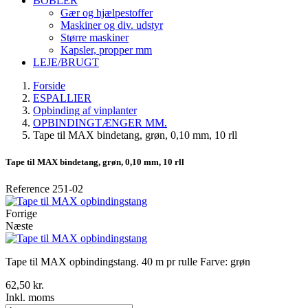
BOBLER
Gær og hjælpestoffer
Maskiner og div. udstyr
Større maskiner
Kapsler, propper mm
LEJE/BRUGT
Forside
ESPALLIER
Opbinding af vinplanter
OPBINDINGTÆNGER MM.
Tape til MAX bindetang, grøn, 0,10 mm, 10 rll
Tape til MAX bindetang, grøn, 0,10 mm, 10 rll
Reference
251-02
Forrige
Næste
Tape til MAX opbindingstang. 40 m pr rulle Farve: grøn
62,50 kr.
Inkl. moms