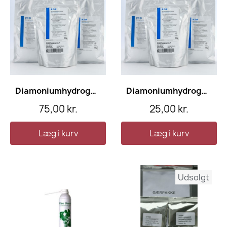
Diamoniumhydrogenfosfat + , -B Vitamin (SIHA Gærsalt plus) 1 kg
Diamoniumhydrogenfosfat 100 + B Vitamin (SIHA Gærsalt plus) 100 gram
75,00 kr.
25,00 kr.
Læg i kurv
Læg i kurv
Udsolgt