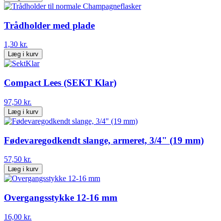
Trådholder med plade
1,30 kr.
Læg i kurv
Compact Lees (SEKT Klar)
97,50 kr.
Læg i kurv
Fødevaregodkendt slange, armeret, 3/4" (19 mm)
57,50 kr.
Læg i kurv
Overgangsstykke 12-16 mm
16,00 kr.