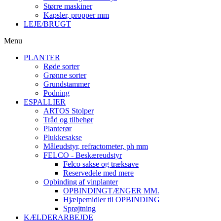
Større maskiner
Kapsler, propper mm
LEJE/BRUGT
Menu
PLANTER
Røde sorter
Grønne sorter
Grundstammer
Podning
ESPALLIER
ARTOS Stolper
Tråd og tilbehør
Planterør
Plukkesakse
Måleudstyr, refractometer, ph mm
FELCO - Beskæreudstyr
Felco sakse og træksave
Reservedele med mere
Opbinding af vinplanter
OPBINDINGTÆNGER MM.
Hjælpemidler til OPBINDING
Sprøjtning
KÆLDERARBEJDE