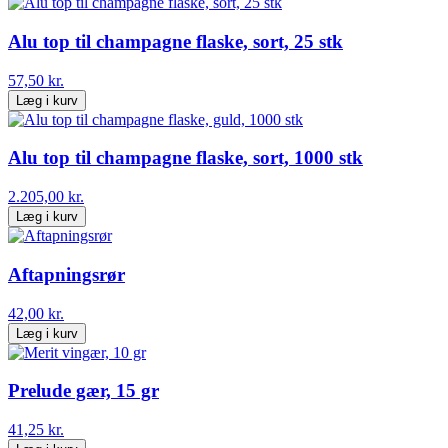
Alu top til champagne flaske, sort, 25 stk
57,50 kr.
Læg i kurv
Alu top til champagne flaske, sort, 1000 stk
2.205,00 kr.
Læg i kurv
Aftapningsrør
42,00 kr.
Læg i kurv
Prelude gær, 15 gr
41,25 kr.