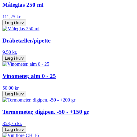
Måleglas 250 ml
111,25 kr.
Læg i kurv
Dråbetæller/pipette
9,50 kr.
Læg i kurv
Vinometer, alm 0 - 25
50,00 kr.
Læg i kurv
Termometer, digipen. -50 - +150 gr
353,75 kr.
Læg i kurv