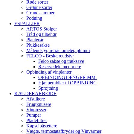
Røde sorter
Grønne sorter
Grundstammer
Podning
ESPALLIER
ARTOS Stolper
Tråd og tilbehør
Planterør
Plukkesakse
Måleudstyr, refractometer, ph mm
FELCO - Beskæreudstyr
Felco sakse og træksave
Reservedele med mere
Opbinding af vinplanter
OPBINDINGTÆNGER MM.
Hjælpemidler til OPBINDING
Sprøjtning
KÆLDERARBEJDE
Afstilkere
Frugtknusere
Vinpresser
Pumper
Pladefiltrer
Kapselpåsættere
Vægte, termostatafbryder og Vinvarmer