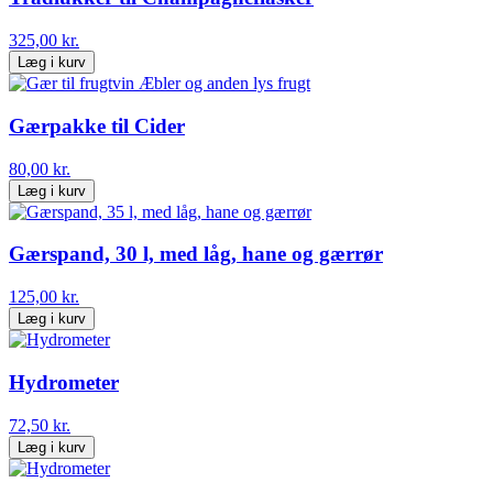
325,00 kr.
Læg i kurv
Gærpakke til Cider
80,00 kr.
Læg i kurv
Gærspand, 30 l, med låg, hane og gærrør
125,00 kr.
Læg i kurv
Hydrometer
72,50 kr.
Læg i kurv