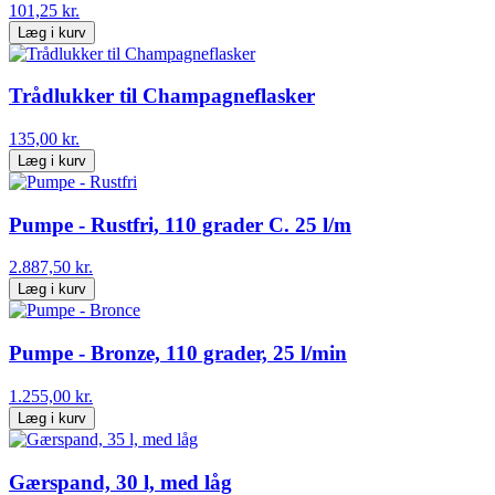
101,25 kr.
Læg i kurv
Trådlukker til Champagneflasker
135,00 kr.
Læg i kurv
Pumpe - Rustfri, 110 grader C. 25 l/m
2.887,50 kr.
Læg i kurv
Pumpe - Bronze, 110 grader, 25 l/min
1.255,00 kr.
Læg i kurv
Gærspand, 30 l, med låg