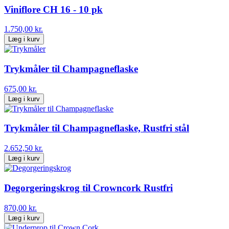
Viniflore CH 16 - 10 pk
1.750,00 kr.
Læg i kurv
Trykmåler til Champagneflaske
675,00 kr.
Læg i kurv
Trykmåler til Champagneflaske, Rustfri stål
2.652,50 kr.
Læg i kurv
Degorgeringskrog til Crowncork Rustfri
870,00 kr.
Læg i kurv