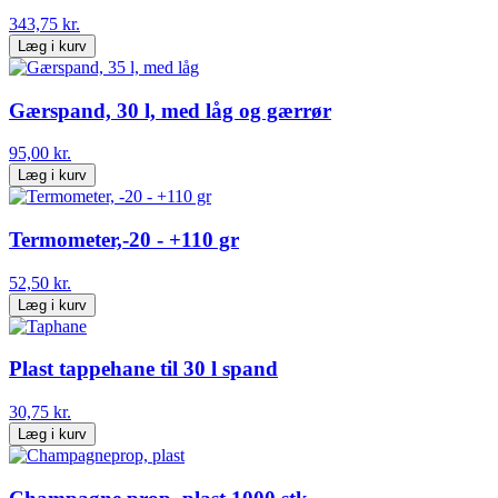
343,75 kr.
Læg i kurv
Gærspand, 30 l, med låg og gærrør
95,00 kr.
Læg i kurv
Termometer,-20 - +110 gr
52,50 kr.
Læg i kurv
Plast tappehane til 30 l spand
30,75 kr.
Læg i kurv