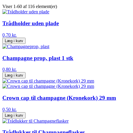
Viser 1-60 af 116 element(er)
Trådholder uden plade
0,70 kr.
Læg i kurv
Champagne prop, plast 1 stk
0,80 kr.
Læg i kurv
Crown cap til champagne (Kronekork) 29 mm
0,50 kr.
Læg i kurv
Trådlukker til Champagneflasker