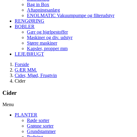
Bag in Box
Aftapningsanlæg
ENOLMATIC Vakuumpumpe og filterudstyr
RENGØRING
BOBLER
Gær og hjælpestoffer
Maskiner og div. udstyr
Større maskiner
Kapsler, propper mm
LEJE/BRUGT
Forside
GÆR MM.
Cider, Mjød, Frugtvin
Cider
Cider
Menu
PLANTER
Røde sorter
Grønne sorter
Grundstammer
Podning