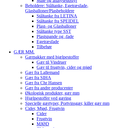
Måle og analyseudstyr
Beholdere: Ståltanke, Egetræsfade,
Glasballoner/Plasbeholdere
Ståltanke fra LETINA
Ståltanke fra SPEIDEL
Plast- og Glasballoner
Ståltanke type SST
Plastspande og -fade
Egetræsfade
Tilbehør
GÆR MM.
Gærpakker med hjælpestoffer
Gær til Vindruer
Gær til frugtvin, cider og mjød
Gær fra Lallemand
Gær fra SIHA
Gær fra Chr Hansen
Gær fra andre producenter
Økologisk produkter, gær mm
Hjælpestoffer ved gæring
Specielle gærtyper, Portvinsgær, killer gær mm
Cider, Mjød, Frugtvin
Cider
Frugtvin
MJØD