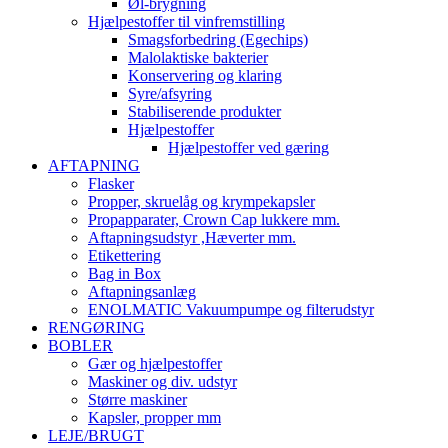
Øl-brygning
Hjælpestoffer til vinfremstilling
Smagsforbedring (Egechips)
Malolaktiske bakterier
Konservering og klaring
Syre/afsyring
Stabiliserende produkter
Hjælpestoffer
Hjælpestoffer ved gæring
AFTAPNING
Flasker
Propper, skruelåg og krympekapsler
Propapparater, Crown Cap lukkere mm.
Aftapningsudstyr ,Hæverter mm.
Etikettering
Bag in Box
Aftapningsanlæg
ENOLMATIC Vakuumpumpe og filterudstyr
RENGØRING
BOBLER
Gær og hjælpestoffer
Maskiner og div. udstyr
Større maskiner
Kapsler, propper mm
LEJE/BRUGT