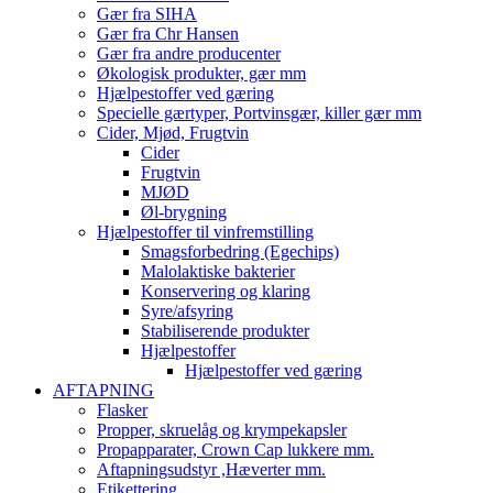
Gær fra SIHA
Gær fra Chr Hansen
Gær fra andre producenter
Økologisk produkter, gær mm
Hjælpestoffer ved gæring
Specielle gærtyper, Portvinsgær, killer gær mm
Cider, Mjød, Frugtvin
Cider
Frugtvin
MJØD
Øl-brygning
Hjælpestoffer til vinfremstilling
Smagsforbedring (Egechips)
Malolaktiske bakterier
Konservering og klaring
Syre/afsyring
Stabiliserende produkter
Hjælpestoffer
Hjælpestoffer ved gæring
AFTAPNING
Flasker
Propper, skruelåg og krympekapsler
Propapparater, Crown Cap lukkere mm.
Aftapningsudstyr ,Hæverter mm.
Etikettering