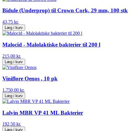
Bidule (Underprop) til Crown Cork, 29 mm, 100 stk
43,75 kr.
Læg i kurv
Malocid - Malolaktiske bakterier til 200 l
215,00 kr.
Læg i kurv
Viniflore Oenos , 10 pk
1.750,00 kr.
Læg i kurv
Lalvin MBR VP 41 ML Bakterier
192,50 kr.
Læg i kurv