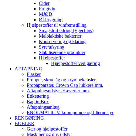
Cider
Frugtvin
MJØD
Øl-brygning
Hjælpestoffer til vinfremstilling
Smagsforbedring (Egechips)
Malolaktiske bakterier
Konservering og klaring
Syre/afsyring
Stabiliserende produkter
Hjælpestoffer
Hjælpestoffer ved gæring
AFTAPNING
Flasker
Propper, skruelåg og krympekapsler
Propapparater, Crown Cap lukkere mm.
Aftapningsudstyr ,Hæverter mm.
Etikettering
Bag in Box
Aftapningsanlæg
ENOLMATIC Vakuumpumpe og filterudstyr
RENGØRING
BOBLER
Gær og hjælpestoffer
Maskiner og div. udstyr