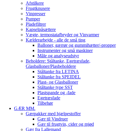
Afstilkere
Frugtknusere
Vinpresser
Pumper
Pladefiltrer
Kapselpåsættere
Vægte, termostatafbryder og Vinvarmer
Kælderarbejde - alle de små ting
Balloner, gærrør og gummihætter/-propper
Instrumenter og små maskiner
Måle og analyseudstyr
Beholdere: Ståltanke, Egetræsfade,
Glasballoner/Plasbeholdere
Ståltanke fra LETINA
Ståltanke fra SPEIDEL
Plast- og Glasballoner
Ståltanke type SST
Plastspande og -fade
Egetræsfade
Tilbehør
GÆR MM.
Gærpakker med hjælpestoffer
Gær til Vindruer
Gær til frugtvin, cider og mjød
Gær fra Lallemand