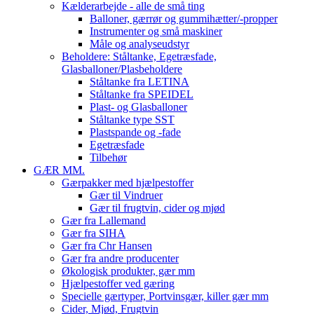
Kælderarbejde - alle de små ting
Balloner, gærrør og gummihætter/-propper
Instrumenter og små maskiner
Måle og analyseudstyr
Beholdere: Ståltanke, Egetræsfade,
Glasballoner/Plasbeholdere
Ståltanke fra LETINA
Ståltanke fra SPEIDEL
Plast- og Glasballoner
Ståltanke type SST
Plastspande og -fade
Egetræsfade
Tilbehør
GÆR MM.
Gærpakker med hjælpestoffer
Gær til Vindruer
Gær til frugtvin, cider og mjød
Gær fra Lallemand
Gær fra SIHA
Gær fra Chr Hansen
Gær fra andre producenter
Økologisk produkter, gær mm
Hjælpestoffer ved gæring
Specielle gærtyper, Portvinsgær, killer gær mm
Cider, Mjød, Frugtvin