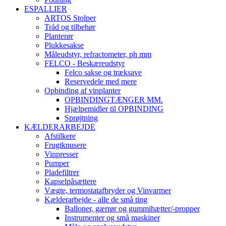
ESPALLIER
ARTOS Stolper
Tråd og tilbehør
Planterør
Plukkesakse
Måleudstyr, refractometer, ph mm
FELCO - Beskæreudstyr
Felco sakse og træksave
Reservedele med mere
Opbinding af vinplanter
OPBINDINGTÆNGER MM.
Hjælpemidler til OPBINDING
Sprøjtning
KÆLDERARBEJDE
Afstilkere
Frugtknusere
Vinpresser
Pumper
Pladefiltrer
Kapselpåsættere
Vægte, termostatafbryder og Vinvarmer
Kælderarbejde - alle de små ting
Balloner, gærrør og gummihætter/-propper
Instrumenter og små maskiner