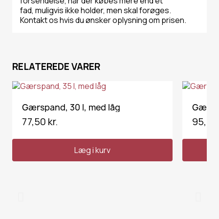
forsendelse, når der købes mere end et
fad, muligvis ikke holder, men skal forøges.
Kontakt os hvis du ønsker oplysning om prisen.
RELATEREDE VARER
VIS HER
Gærspand, 30 l, med låg
77,50 kr.
95,00 
Læg i kurv