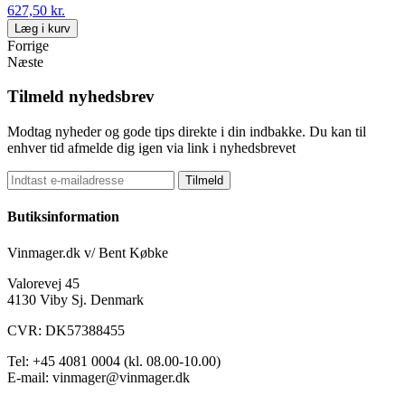
627,50 kr.
Læg i kurv
Forrige
Næste
Tilmeld nyhedsbrev
Modtag nyheder og gode tips direkte i din indbakke. Du kan til
enhver tid afmelde dig igen via link i nyhedsbrevet
Tilmeld
Butiksinformation
Vinmager.dk v/ Bent Købke
Valorevej 45
4130 Viby Sj. Denmark
CVR: DK57388455
Tel: +45 4081 0004 (kl. 08.00-10.00)
E-mail: vinmager@vinmager.dk