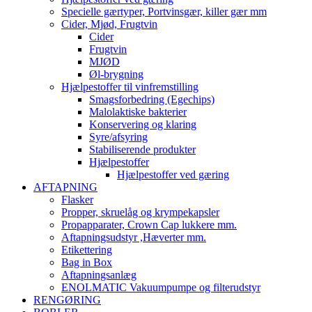
Specielle gærtyper, Portvinsgær, killer gær mm
Cider, Mjød, Frugtvin
Cider
Frugtvin
MJØD
Øl-brygning
Hjælpestoffer til vinfremstilling
Smagsforbedring (Egechips)
Malolaktiske bakterier
Konservering og klaring
Syre/afsyring
Stabiliserende produkter
Hjælpestoffer
Hjælpestoffer ved gæring
AFTAPNING
Flasker
Propper, skruelåg og krympekapsler
Propapparater, Crown Cap lukkere mm.
Aftapningsudstyr ,Hæverter mm.
Etikettering
Bag in Box
Aftapningsanlæg
ENOLMATIC Vakuumpumpe og filterudstyr
RENGØRING