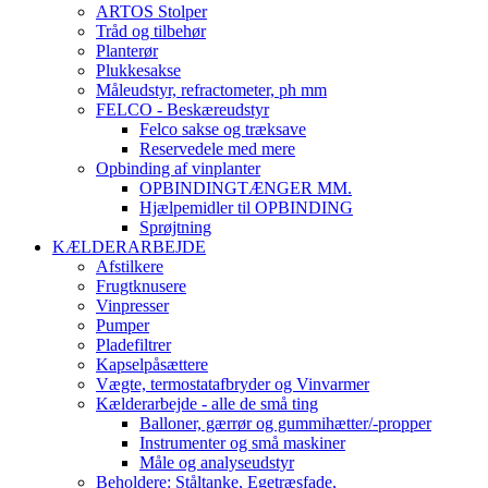
ARTOS Stolper
Tråd og tilbehør
Planterør
Plukkesakse
Måleudstyr, refractometer, ph mm
FELCO - Beskæreudstyr
Felco sakse og træksave
Reservedele med mere
Opbinding af vinplanter
OPBINDINGTÆNGER MM.
Hjælpemidler til OPBINDING
Sprøjtning
KÆLDERARBEJDE
Afstilkere
Frugtknusere
Vinpresser
Pumper
Pladefiltrer
Kapselpåsættere
Vægte, termostatafbryder og Vinvarmer
Kælderarbejde - alle de små ting
Balloner, gærrør og gummihætter/-propper
Instrumenter og små maskiner
Måle og analyseudstyr
Beholdere: Ståltanke, Egetræsfade,