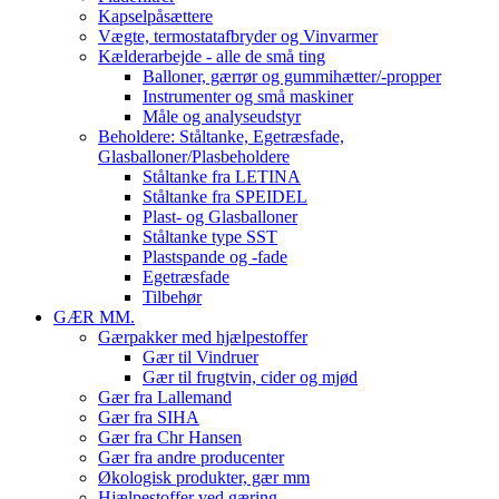
Kapselpåsættere
Vægte, termostatafbryder og Vinvarmer
Kælderarbejde - alle de små ting
Balloner, gærrør og gummihætter/-propper
Instrumenter og små maskiner
Måle og analyseudstyr
Beholdere: Ståltanke, Egetræsfade,
Glasballoner/Plasbeholdere
Ståltanke fra LETINA
Ståltanke fra SPEIDEL
Plast- og Glasballoner
Ståltanke type SST
Plastspande og -fade
Egetræsfade
Tilbehør
GÆR MM.
Gærpakker med hjælpestoffer
Gær til Vindruer
Gær til frugtvin, cider og mjød
Gær fra Lallemand
Gær fra SIHA
Gær fra Chr Hansen
Gær fra andre producenter
Økologisk produkter, gær mm
Hjælpestoffer ved gæring