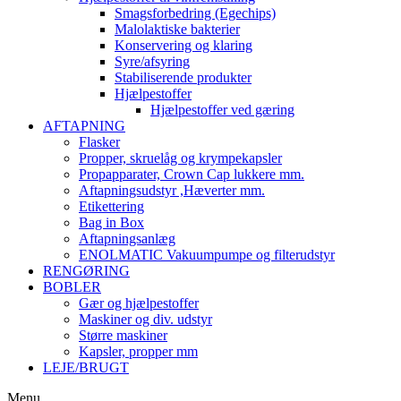
Smagsforbedring (Egechips)
Malolaktiske bakterier
Konservering og klaring
Syre/afsyring
Stabiliserende produkter
Hjælpestoffer
Hjælpestoffer ved gæring
AFTAPNING
Flasker
Propper, skruelåg og krympekapsler
Propapparater, Crown Cap lukkere mm.
Aftapningsudstyr ,Hæverter mm.
Etikettering
Bag in Box
Aftapningsanlæg
ENOLMATIC Vakuumpumpe og filterudstyr
RENGØRING
BOBLER
Gær og hjælpestoffer
Maskiner og div. udstyr
Større maskiner
Kapsler, propper mm
LEJE/BRUGT
Menu