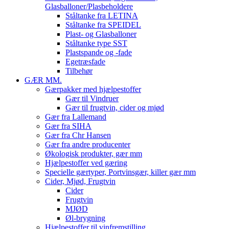
Glasballoner/Plasbeholdere
Ståltanke fra LETINA
Ståltanke fra SPEIDEL
Plast- og Glasballoner
Ståltanke type SST
Plastspande og -fade
Egetræsfade
Tilbehør
GÆR MM.
Gærpakker med hjælpestoffer
Gær til Vindruer
Gær til frugtvin, cider og mjød
Gær fra Lallemand
Gær fra SIHA
Gær fra Chr Hansen
Gær fra andre producenter
Økologisk produkter, gær mm
Hjælpestoffer ved gæring
Specielle gærtyper, Portvinsgær, killer gær mm
Cider, Mjød, Frugtvin
Cider
Frugtvin
MJØD
Øl-brygning
Hjælpestoffer til vinfremstilling