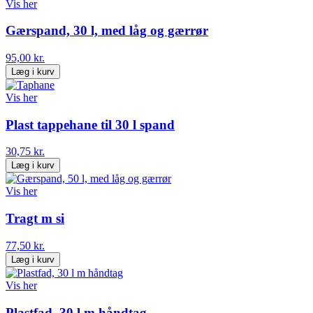
Vis her
Gærspand, 30 l, med låg og gærrør
95,00 kr.
Læg i kurv
Vis her
Plast tappehane til 30 l spand
30,75 kr.
Læg i kurv
Vis her
Tragt m si
77,50 kr.
Læg i kurv
Vis her
Plastfad, 30 l m håndtag