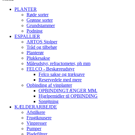
PLANTER
Røde sorter
Grønne sorter
Grundstammer
Podning
ESPALLIER
ARTOS Stolper
Tråd og tilbehør
Planterør
Plukkesakse
Måleudstyr, refractometer, ph mm
FELCO - Beskæreudstyr
Felco sakse og træksave
Reservedele med mere
Opbinding af vinplanter
OPBINDINGTÆNGER MM.
Hjælpemidler til OPBINDING
Sprøjtning
KÆLDERARBEJDE
Afstilkere
Frugtknusere
Vinpresser
Pumper
Pladefiltrer