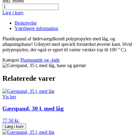
Inkl. moms
Læg i kurv
Beskrivelse
Yderligere information
Plastikspand af fødevaregdkendt polypropylen
med låg
,
og
aftapningshane
!
Udstyret
med specielt
forstærket
øverste kant.
Hvid
polypropylen
,
der
også er egnet til
varme væsker
(
op til 100
°
C)
.
Kategori
Plastspande og -fade
Relaterede varer
Vis her
Gærspand, 30 l, med låg
77,50 kr.
Læg i kurv