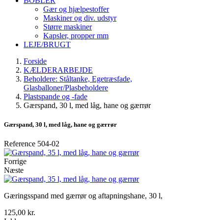
BOBLER
Gær og hjælpestoffer
Maskiner og div. udstyr
Større maskiner
Kapsler, propper mm
LEJE/BRUGT
Forside
KÆLDERARBEJDE
Beholdere: Ståltanke, Egetræsfade,
Glasballoner/Plasbeholdere
Plastspande og -fade
Gærspand, 30 l, med låg, hane og gærrør
Gærspand, 30 l, med låg, hane og gærrør
Reference
504-02
Forrige
Næste
Gæringsspand med gærrør og aftapningshane, 30 l,
125,00 kr.