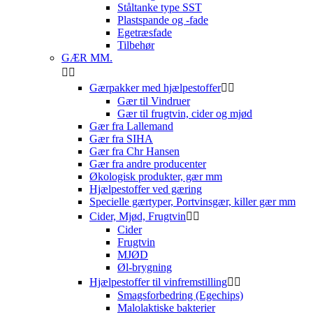
Ståltanke type SST
Plastspande og -fade
Egetræsfade
Tilbehør
GÆR MM.


Gærpakker med hjælpestoffer


Gær til Vindruer
Gær til frugtvin, cider og mjød
Gær fra Lallemand
Gær fra SIHA
Gær fra Chr Hansen
Gær fra andre producenter
Økologisk produkter, gær mm
Hjælpestoffer ved gæring
Specielle gærtyper, Portvinsgær, killer gær mm
Cider, Mjød, Frugtvin


Cider
Frugtvin
MJØD
Øl-brygning
Hjælpestoffer til vinfremstilling


Smagsforbedring (Egechips)
Malolaktiske bakterier