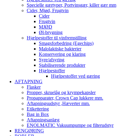
Specielle gærtyper, Portvinsgær, killer gær mm
Cider, Mjød, Frugtvin
Cider
Frugtvin
MJØD
Øl-brygning
Hjælpestoffer til vinfremstilling
Smagsforbedring (Egechips)
Malolaktiske bakterier
Konservering og klaring
Syre/afsyring
Stabiliserende produkter
Hjælpestoffer
Hjælpestoffer ved gæring
AFTAPNING
Flasker
Propper, skruelåg og krympekapsler
Propapparater, Crown Cap lukkere mm.
Aftapningsudstyr ,Hæverter mm.
Etikettering
Bag in Box
Aftapningsanlæg
ENOLMATIC Vakuumpumpe og filterudstyr
RENGØRING