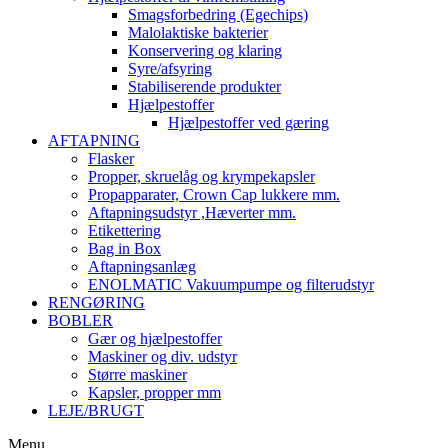
Smagsforbedring (Egechips)
Malolaktiske bakterier
Konservering og klaring
Syre/afsyring
Stabiliserende produkter
Hjælpestoffer
Hjælpestoffer ved gæring
AFTAPNING
Flasker
Propper, skruelåg og krympekapsler
Propapparater, Crown Cap lukkere mm.
Aftapningsudstyr ,Hæverter mm.
Etikettering
Bag in Box
Aftapningsanlæg
ENOLMATIC Vakuumpumpe og filterudstyr
RENGØRING
BOBLER
Gær og hjælpestoffer
Maskiner og div. udstyr
Større maskiner
Kapsler, propper mm
LEJE/BRUGT
Menu