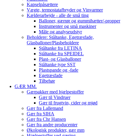
Kapselpåsættere
Vægte, termostatafbryder og Vinvarmer
Kælderarbejde - alle de små ting
Balloner, gærrør og gummihætter/-propper
Instrumenter og små maskiner
Måle og analyseudstyr
Beholdere: Ståltanke, Egetræsfade,
Glasballoner/Plasbeholdere
Ståltanke fra LETINA
Ståltanke fra SPEIDEL
Plast- og Glasballoner
Ståltanke type SST
Plastspande og -fade
Egetræsfade
Tilbehør
GÆR MM.
Gærpakker med hjælpestoffer
Gær til Vindruer
Gær til frugtvin, cider og mjød
Gær fra Lallemand
Gær fra SIHA
Gær fra Chr Hansen
Gær fra andre producenter
Økologisk produkter, gær mm
Hjælpestoffer ved gæring