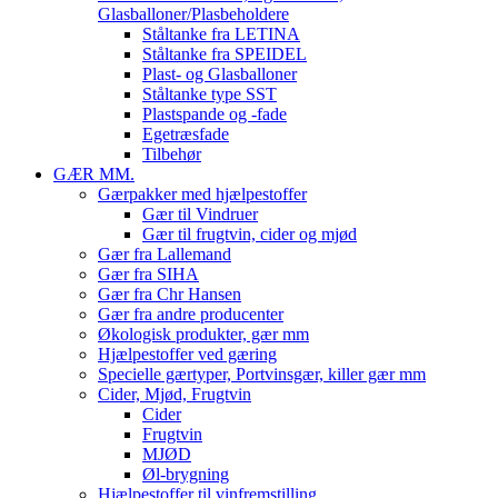
Glasballoner/Plasbeholdere
Ståltanke fra LETINA
Ståltanke fra SPEIDEL
Plast- og Glasballoner
Ståltanke type SST
Plastspande og -fade
Egetræsfade
Tilbehør
GÆR MM.
Gærpakker med hjælpestoffer
Gær til Vindruer
Gær til frugtvin, cider og mjød
Gær fra Lallemand
Gær fra SIHA
Gær fra Chr Hansen
Gær fra andre producenter
Økologisk produkter, gær mm
Hjælpestoffer ved gæring
Specielle gærtyper, Portvinsgær, killer gær mm
Cider, Mjød, Frugtvin
Cider
Frugtvin
MJØD
Øl-brygning
Hjælpestoffer til vinfremstilling