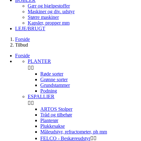
BOBLER
Gær og hjælpestoffer
Maskiner og div. udstyr
Større maskiner
Kapsler, propper mm
LEJE/BRUGT
Forside
Tilbud
Forside
PLANTER


Røde sorter
Grønne sorter
Grundstammer
Podning
ESPALLIER


ARTOS Stolper
Tråd og tilbehør
Planterør
Plukkesakse
Måleudstyr, refractometer, ph mm
FELCO - Beskæreudstyr

