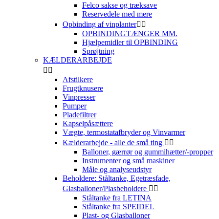
Felco sakse og træksave
Reservedele med mere
Opbinding af vinplanter


OPBINDINGTÆNGER MM.
Hjælpemidler til OPBINDING
Sprøjtning
KÆLDERARBEJDE


Afstilkere
Frugtknusere
Vinpresser
Pumper
Pladefiltrer
Kapselpåsættere
Vægte, termostatafbryder og Vinvarmer
Kælderarbejde - alle de små ting


Balloner, gærrør og gummihætter/-propper
Instrumenter og små maskiner
Måle og analyseudstyr
Beholdere: Ståltanke, Egetræsfade,
Glasballoner/Plasbeholdere


Ståltanke fra LETINA
Ståltanke fra SPEIDEL
Plast- og Glasballoner