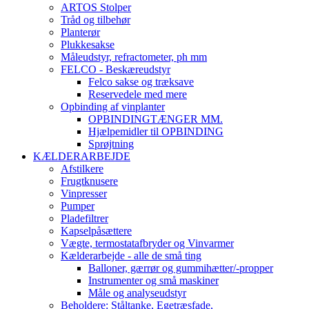
ARTOS Stolper
Tråd og tilbehør
Planterør
Plukkesakse
Måleudstyr, refractometer, ph mm
FELCO - Beskæreudstyr
Felco sakse og træksave
Reservedele med mere
Opbinding af vinplanter
OPBINDINGTÆNGER MM.
Hjælpemidler til OPBINDING
Sprøjtning
KÆLDERARBEJDE
Afstilkere
Frugtknusere
Vinpresser
Pumper
Pladefiltrer
Kapselpåsættere
Vægte, termostatafbryder og Vinvarmer
Kælderarbejde - alle de små ting
Balloner, gærrør og gummihætter/-propper
Instrumenter og små maskiner
Måle og analyseudstyr
Beholdere: Ståltanke, Egetræsfade,