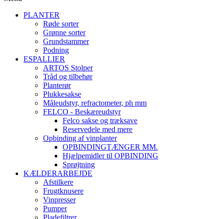
PLANTER
Røde sorter
Grønne sorter
Grundstammer
Podning
ESPALLIER
ARTOS Stolper
Tråd og tilbehør
Planterør
Plukkesakse
Måleudstyr, refractometer, ph mm
FELCO - Beskæreudstyr
Felco sakse og træksave
Reservedele med mere
Opbinding af vinplanter
OPBINDINGTÆNGER MM.
Hjælpemidler til OPBINDING
Sprøjtning
KÆLDERARBEJDE
Afstilkere
Frugtknusere
Vinpresser
Pumper
Pladefiltrer