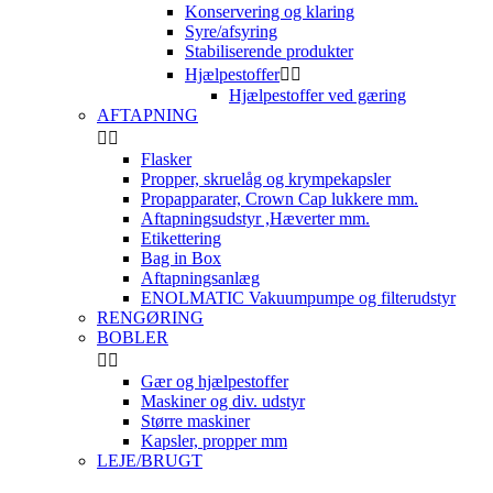
Konservering og klaring
Syre/afsyring
Stabiliserende produkter
Hjælpestoffer


Hjælpestoffer ved gæring
AFTAPNING


Flasker
Propper, skruelåg og krympekapsler
Propapparater, Crown Cap lukkere mm.
Aftapningsudstyr ,Hæverter mm.
Etikettering
Bag in Box
Aftapningsanlæg
ENOLMATIC Vakuumpumpe og filterudstyr
RENGØRING
BOBLER


Gær og hjælpestoffer
Maskiner og div. udstyr
Større maskiner
Kapsler, propper mm
LEJE/BRUGT