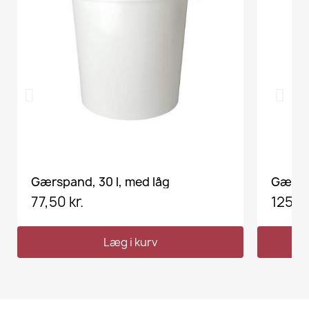
VIS HER
Gærspand, 30 l, med låg
77,50 kr.
125,00
Læg i kurv