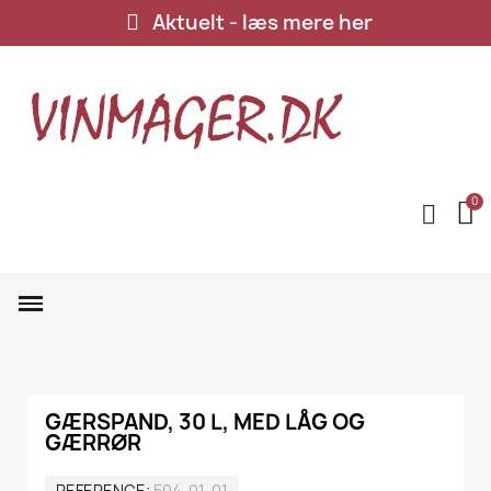
Aktuelt - læs mere her
GÆRSPAND, 30 L, MED LÅG OG
GÆRRØR
REFERENCE
504-01-01