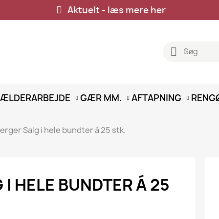
Aktuelt - læs mere her
ÆLDERARBEJDE
GÆR MM.
AFTAPNING
RENG
rger Salg i hele bundter á 25 stk.
I HELE BUNDTER Á 25