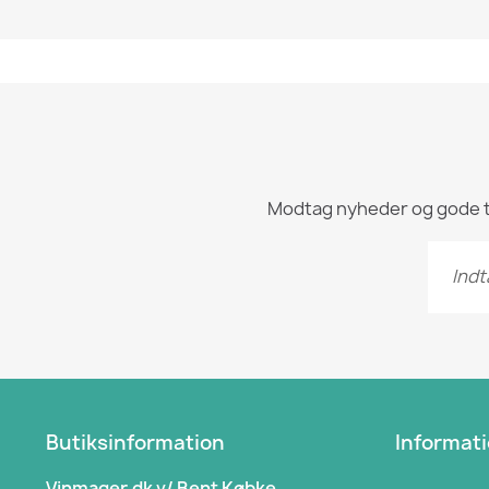
Modtag nyheder og gode tips
Butiksinformation
Informat
Vinmager.dk v/ Bent Købke