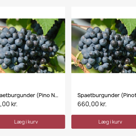
VIS HER
VIS HER
Spaetburgunder (Pino Noir), Styksalg 6 - 24 stk.
,00 kr.
660,00 kr.
Læg i kurv
Læg i kurv