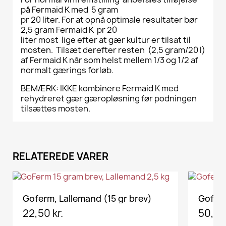
på Fermaid K med 5 gram
pr 20 liter. For at opnå optimale resultater bør
2,5 gram Fermaid K pr 20
liter most lige efter at gær kultur er tilsat til
mosten. Tilsæt derefter resten (2,5 gram/20 l)
af Fermaid K når som helst mellem 1/3 og 1/2 af
normalt gærings forløb.
BEMÆRK: IKKE kombinere Fermaid K med
rehydreret gær gæropløsning før podningen
tilsættes mosten.
RELATEREDE VARER
VIS HER
Goferm, Lallemand (15 gr brev)
Goferm
22,50 kr.
50,00 