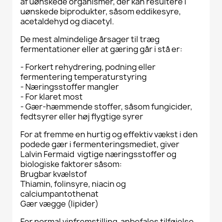
af uønskede organismer, der kan resultere i
uønskede biprodukter, såsom eddikesyre,
acetaldehyd og diacetyl.
De mest almindelige årsager til træg
fermentationer eller at gæring går i stå er:
- Forkert rehydrering, podning eller
fermentering temperaturstyring
- Næringsstoffer mangler
- For klaret most
- Gær-hæmmende stoffer, såsom fungicider,
fedtsyrer eller høj flygtige syrer
For at fremme en hurtig og effektiv vækst i den
podede gær i fermenteringsmediet, giver
Lalvin Fermaid vigtige næringsstoffer og
biologiske faktorer såsom:
Brugbar kvælstof
Thiamin, folinsyre, niacin og
calciumpantothenat
Gær vægge (lipider)
For normal vinfremstilling anbefales tilføjelse