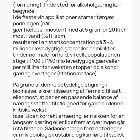
(formering) finde sted før alkoholgæring kan
begynde.
I de fleste vin applikationer starter tørgær
podningen (når
gær hældes i mosten) med at 5 gram pr 20 liter
most i vand (½ l), som
resulterer i en startkoncentration på 3 - 4
millioner levedygtige gærceller pr milliliter.
Under normale forhold, vil cellepopulationen
stige til 100 til 150 mio levedygtige gærceller
per milliliter før væksten stopper og alkohol
gæring overtager (stationær fase).
På grund af denne betydelige stigning i
biomasse, sikrer tilsætning af Fermaid til saft
eller most, at der er en passende balance af
næringsstoffer til rådighed for gæren i denne
kritiske vækst
fase. Uden korrekt ernæring, er risikoen for en
langsom gæring eller ligefrem at gæringen går
i stå tilstede. Sådanne træge fermenteringer
er mikrobiologisk ustabile og kan føre til vækst