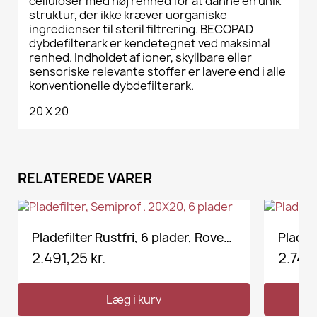
celluloser med høj renhed for at danne en unik
struktur, der ikke kræver uorganiske
ingredienser til steril filtrering.
BECOPAD
dybdefilterark er kendetegnet ved maksimal
renhed.
Indholdet af ioner, skyllbare eller
sensoriske relevante stoffer er lavere end i alle
konventionelle dybdefilterark.
20 X 20
RELATEREDE VARER
UDSOLGT
VIS HER
Pladefilter Rustfri, 6 plader, Rover . 20X20,
2.491,25 kr.
2.743,
Læg i kurv