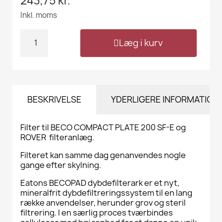
243,75 kr.
Inkl. moms
Læg i kurv
BESKRIVELSE
YDERLIGERE INFORMATION
Filter til BECO COMPACT PLATE 200 SF-E og
ROVER filteranlæg.
Filteret kan samme dag genanvendes nogle
gange efter skylning.
Eatons BECOPAD dybdefilterark er et nyt,
mineralfrit dybdefiltreringssystem til en lang
række anvendelser, herunder grov og steril
filtrering.
I en særlig proces tværbindes