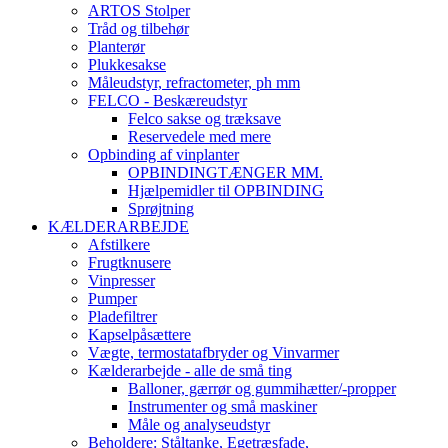
ARTOS Stolper
Tråd og tilbehør
Planterør
Plukkesakse
Måleudstyr, refractometer, ph mm
FELCO - Beskæreudstyr
Felco sakse og træksave
Reservedele med mere
Opbinding af vinplanter
OPBINDINGTÆNGER MM.
Hjælpemidler til OPBINDING
Sprøjtning
KÆLDERARBEJDE
Afstilkere
Frugtknusere
Vinpresser
Pumper
Pladefiltrer
Kapselpåsættere
Vægte, termostatafbryder og Vinvarmer
Kælderarbejde - alle de små ting
Balloner, gærrør og gummihætter/-propper
Instrumenter og små maskiner
Måle og analyseudstyr
Beholdere: Ståltanke, Egetræsfade,