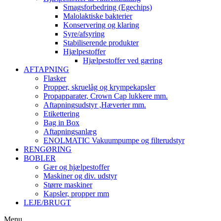
Smagsforbedring (Egechips)
Malolaktiske bakterier
Konservering og klaring
Syre/afsyring
Stabiliserende produkter
Hjælpestoffer
Hjælpestoffer ved gæring
AFTAPNING
Flasker
Propper, skruelåg og krympekapsler
Propapparater, Crown Cap lukkere mm.
Aftapningsudstyr ,Hæverter mm.
Etikettering
Bag in Box
Aftapningsanlæg
ENOLMATIC Vakuumpumpe og filterudstyr
RENGØRING
BOBLER
Gær og hjælpestoffer
Maskiner og div. udstyr
Større maskiner
Kapsler, propper mm
LEJE/BRUGT
Menu