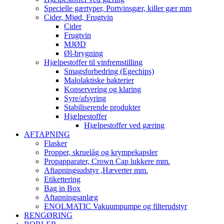
Specielle gærtyper, Portvinsgær, killer gær mm
Cider, Mjød, Frugtvin
Cider
Frugtvin
MJØD
Øl-brygning
Hjælpestoffer til vinfremstilling
Smagsforbedring (Egechips)
Malolaktiske bakterier
Konservering og klaring
Syre/afsyring
Stabiliserende produkter
Hjælpestoffer
Hjælpestoffer ved gæring
AFTAPNING
Flasker
Propper, skruelåg og krympekapsler
Propapparater, Crown Cap lukkere mm.
Aftapningsudstyr ,Hæverter mm.
Etikettering
Bag in Box
Aftapningsanlæg
ENOLMATIC Vakuumpumpe og filterudstyr
RENGØRING