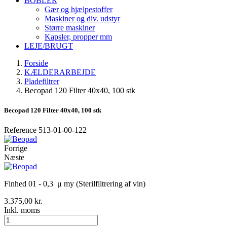
BOBLER
Gær og hjælpestoffer
Maskiner og div. udstyr
Større maskiner
Kapsler, propper mm
LEJE/BRUGT
Forside
KÆLDERARBEJDE
Pladefiltrer
Becopad 120 Filter 40x40, 100 stk
Becopad 120 Filter 40x40, 100 stk
Reference
513-01-00-122
Forrige
Næste
Finhed 01 - 0,3 μ my (Sterilfiltrering af vin)
3.375,00 kr.
Inkl. moms