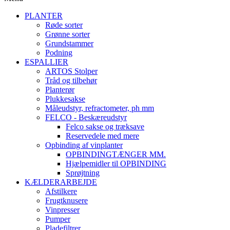
PLANTER
Røde sorter
Grønne sorter
Grundstammer
Podning
ESPALLIER
ARTOS Stolper
Tråd og tilbehør
Planterør
Plukkesakse
Måleudstyr, refractometer, ph mm
FELCO - Beskæreudstyr
Felco sakse og træksave
Reservedele med mere
Opbinding af vinplanter
OPBINDINGTÆNGER MM.
Hjælpemidler til OPBINDING
Sprøjtning
KÆLDERARBEJDE
Afstilkere
Frugtknusere
Vinpresser
Pumper
Pladefiltrer