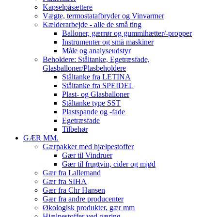
Kapselpåsættere
Vægte, termostatafbryder og Vinvarmer
Kælderarbejde - alle de små ting
Balloner, gærrør og gummihætter/-propper
Instrumenter og små maskiner
Måle og analyseudstyr
Beholdere: Ståltanke, Egetræsfade,
Glasballoner/Plasbeholdere
Ståltanke fra LETINA
Ståltanke fra SPEIDEL
Plast- og Glasballoner
Ståltanke type SST
Plastspande og -fade
Egetræsfade
Tilbehør
GÆR MM.
Gærpakker med hjælpestoffer
Gær til Vindruer
Gær til frugtvin, cider og mjød
Gær fra Lallemand
Gær fra SIHA
Gær fra Chr Hansen
Gær fra andre producenter
Økologisk produkter, gær mm
Hjælpestoffer ved gæring