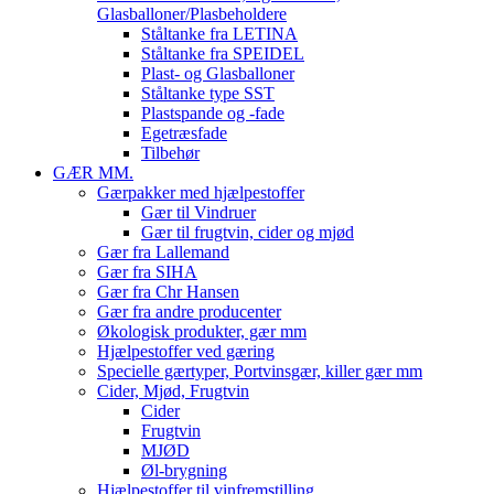
Glasballoner/Plasbeholdere
Ståltanke fra LETINA
Ståltanke fra SPEIDEL
Plast- og Glasballoner
Ståltanke type SST
Plastspande og -fade
Egetræsfade
Tilbehør
GÆR MM.
Gærpakker med hjælpestoffer
Gær til Vindruer
Gær til frugtvin, cider og mjød
Gær fra Lallemand
Gær fra SIHA
Gær fra Chr Hansen
Gær fra andre producenter
Økologisk produkter, gær mm
Hjælpestoffer ved gæring
Specielle gærtyper, Portvinsgær, killer gær mm
Cider, Mjød, Frugtvin
Cider
Frugtvin
MJØD
Øl-brygning
Hjælpestoffer til vinfremstilling