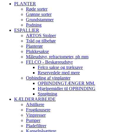
PLANTER
Røde sorter
Grønne sorter
Grundstammer
Podning
ESPALLIER
ARTOS Stolper
Tråd og tilbehør
Planterør
Plukkesakse
Måleudstyr, refractometer, ph mm
FELCO - Beskæreudstyr
Felco sakse og træksave
Reservedele med mere
Opbinding af vinplanter
OPBINDINGTÆNGER MM.
Hjælpemidler til OPBINDING
Sprøjtning
KÆLDERARBEJDE
Afstilkere
Frugtknusere
Vinpresser
Pumper
Pladefiltrer
Kapselpåsættere