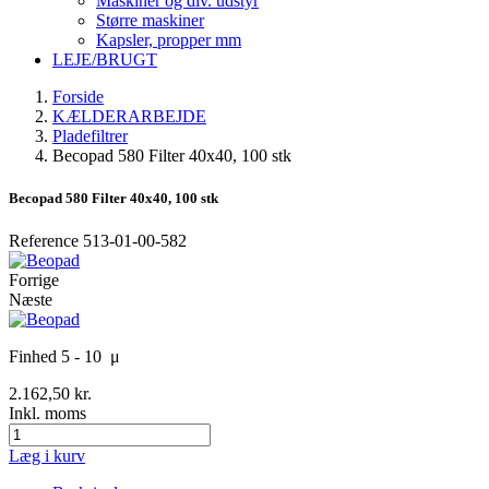
Maskiner og div. udstyr
Større maskiner
Kapsler, propper mm
LEJE/BRUGT
Forside
KÆLDERARBEJDE
Pladefiltrer
Becopad 580 Filter 40x40, 100 stk
Becopad 580 Filter 40x40, 100 stk
Reference
513-01-00-582
Forrige
Næste
Finhed 5 - 10 μ
2.162,50 kr.
Inkl. moms
Læg i kurv