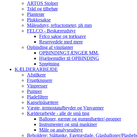
ARTOS Stolper
Tråd og tilbehør
Planterør
Plukkesakse
Måleudstyr, refractometer, ph mm
FELCO - Beskæreudstyr
Felco sakse og træksave
Reservedele med mere
Opbinding af vinplanter
OPBINDINGTÆNGER MM.
Hjælpemidler til OPBINDING
Sprøjtning
KÆLDERARBEJDE
Afstilkere
Frugtknusere
Vinpresser
Pumper
Pladefiltrer
Kapselpåsættere
Vægte, termostatafbryder og Vinvarmer
Kælderarbejde - alle de små ting
Balloner, gærrør og gummihætter/-propper
Instrumenter og små maskiner
Måle og analyseudstyr
Beholdere: Ståltanke, Egetræsfade, Glasballoner/Plasbeh