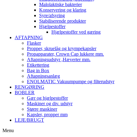
Malolaktiske bakterier
Konservering og klaring
Syre/afsyring
Stabiliserende produkter
Hjælpestoffer
Hjælpestoffer ved gæring
AFTAPNING
Flasker
Propper, skruelåg og krympekapsler
Propapparater, Crown Cap lukkere mm.
Aftapningsudstyr ,Hæverter mm.
Etikettering
Bag in Box
Aftapningsanlæg
ENOLMATIC Vakuumpumpe og filterudstyr
RENGØRING
BOBLER
Gær og hjælpestoffer
Maskiner og div. udstyr
Større maskiner
Kapsler, propper mm
LEJE/BRUGT
Menu