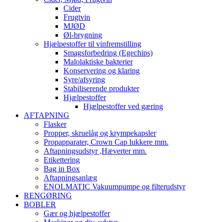
Cider
Frugtvin
MJØD
Øl-brygning
Hjælpestoffer til vinfremstilling
Smagsforbedring (Egechips)
Malolaktiske bakterier
Konservering og klaring
Syre/afsyring
Stabiliserende produkter
Hjælpestoffer
Hjælpestoffer ved gæring
AFTAPNING
Flasker
Propper, skruelåg og krympekapsler
Propapparater, Crown Cap lukkere mm.
Aftapningsudstyr ,Hæverter mm.
Etikettering
Bag in Box
Aftapningsanlæg
ENOLMATIC Vakuumpumpe og filterudstyr
RENGØRING
BOBLER
Gær og hjælpestoffer