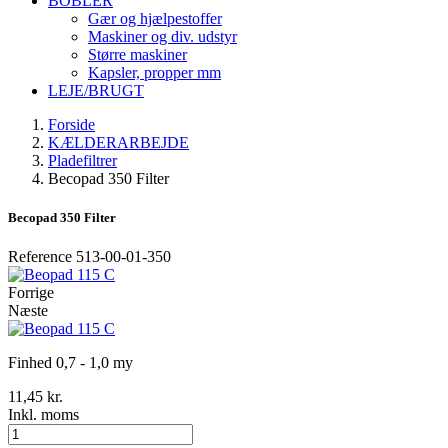
BOBLER
Gær og hjælpestoffer
Maskiner og div. udstyr
Større maskiner
Kapsler, propper mm
LEJE/BRUGT
Forside
KÆLDERARBEJDE
Pladefiltrer
Becopad 350 Filter
Becopad 350 Filter
Reference
513-00-01-350
Forrige
Næste
Finhed 0,7 - 1,0 my
11,45 kr.
Inkl. moms