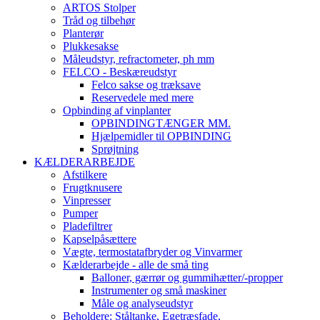
ARTOS Stolper
Tråd og tilbehør
Planterør
Plukkesakse
Måleudstyr, refractometer, ph mm
FELCO - Beskæreudstyr
Felco sakse og træksave
Reservedele med mere
Opbinding af vinplanter
OPBINDINGTÆNGER MM.
Hjælpemidler til OPBINDING
Sprøjtning
KÆLDERARBEJDE
Afstilkere
Frugtknusere
Vinpresser
Pumper
Pladefiltrer
Kapselpåsættere
Vægte, termostatafbryder og Vinvarmer
Kælderarbejde - alle de små ting
Balloner, gærrør og gummihætter/-propper
Instrumenter og små maskiner
Måle og analyseudstyr
Beholdere: Ståltanke, Egetræsfade,