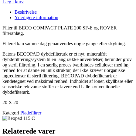
Læg i kurv
Beskrivelse
Yderligere information
Filter til BECO COMPACT PLATE 200 SF-E og ROVER
filteranlæg.
Filteret kan samme dag genanvendes nogle gange efter skylning.
Eatons BECOPAD dybdefilterark er et nyt, mineralfrit
dybdefiltreringssystem til en lang række anvendelser, herunder grov
og steril filtrering.
I en særlig proces tværbindes celluloser med høj
renhed for at danne en unik struktur, der ikke kræver uorganiske
ingredienser til steril filtrering.
BECOPAD dybdefilterark er
kendetegnet ved maksimal renhed.
Indholdet af ioner, skyllbare eller
sensoriske relevante stoffer er lavere end i alle konventionelle
dybdefilterark.
20 X 20
Kategori
Pladefiltrer
Relaterede varer