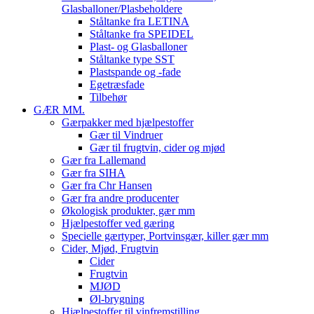
Glasballoner/Plasbeholdere
Ståltanke fra LETINA
Ståltanke fra SPEIDEL
Plast- og Glasballoner
Ståltanke type SST
Plastspande og -fade
Egetræsfade
Tilbehør
GÆR MM.
Gærpakker med hjælpestoffer
Gær til Vindruer
Gær til frugtvin, cider og mjød
Gær fra Lallemand
Gær fra SIHA
Gær fra Chr Hansen
Gær fra andre producenter
Økologisk produkter, gær mm
Hjælpestoffer ved gæring
Specielle gærtyper, Portvinsgær, killer gær mm
Cider, Mjød, Frugtvin
Cider
Frugtvin
MJØD
Øl-brygning
Hjælpestoffer til vinfremstilling