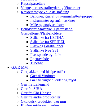
Kapselpåsættere
Vægte, termostatafbryder og Vinvarmer
Kælderarbejde - alle de små ting
Balloner, gærrør og gummihætter/-propper
Instrumenter og små maskiner
Måle og analyseudstyr
Beholdere: Ståltanke, Egetræsfade,
Glasballoner/Plasbeholdere
Ståltanke fra LETINA
Ståltanke fra SPEIDEL
Plast- og Glasballoner
Ståltanke type SST
Plastspande og -fade
Egetræsfade
Tilbehør
GÆR MM.
Gærpakker med hjælpestoffer
Gær til Vindruer
Gær til frugtvin, cider og mjød
Gær fra Lallemand
Gær fra SIHA
Gær fra Chr Hansen
Gær fra andre producenter
Økologisk produkter, gær mm
Hjælpestoffer ved gæring