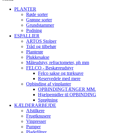
PLANTER
Røde sorter
Grønne sorter
Grundstammer
Podning
ESPALLIER
ARTOS Stolper
Tråd og tilbehør
Planterør
Plukkesakse
Måleudstyr, refractometer, ph mm
FELCO - Beskæreudstyr
Felco sakse og træksave
Reservedele med mere
Opbinding af vinplanter
OPBINDINGTÆNGER MM.
Hjælpemidler til OPBINDING
Sprøjtning
KÆLDERARBEJDE
Afstilkere
Frugtknusere
Vinpresser
Pumper
Pladefiltrer