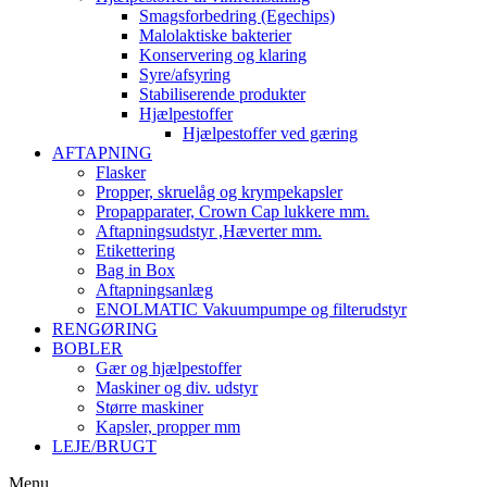
Smagsforbedring (Egechips)
Malolaktiske bakterier
Konservering og klaring
Syre/afsyring
Stabiliserende produkter
Hjælpestoffer
Hjælpestoffer ved gæring
AFTAPNING
Flasker
Propper, skruelåg og krympekapsler
Propapparater, Crown Cap lukkere mm.
Aftapningsudstyr ,Hæverter mm.
Etikettering
Bag in Box
Aftapningsanlæg
ENOLMATIC Vakuumpumpe og filterudstyr
RENGØRING
BOBLER
Gær og hjælpestoffer
Maskiner og div. udstyr
Større maskiner
Kapsler, propper mm
LEJE/BRUGT
Menu