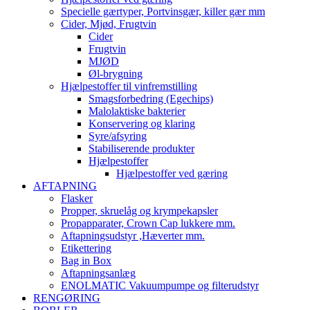
Specielle gærtyper, Portvinsgær, killer gær mm
Cider, Mjød, Frugtvin
Cider
Frugtvin
MJØD
Øl-brygning
Hjælpestoffer til vinfremstilling
Smagsforbedring (Egechips)
Malolaktiske bakterier
Konservering og klaring
Syre/afsyring
Stabiliserende produkter
Hjælpestoffer
Hjælpestoffer ved gæring
AFTAPNING
Flasker
Propper, skruelåg og krympekapsler
Propapparater, Crown Cap lukkere mm.
Aftapningsudstyr ,Hæverter mm.
Etikettering
Bag in Box
Aftapningsanlæg
ENOLMATIC Vakuumpumpe og filterudstyr
RENGØRING