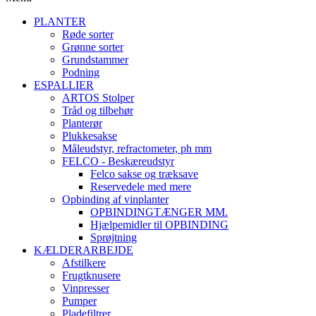
PLANTER
Røde sorter
Grønne sorter
Grundstammer
Podning
ESPALLIER
ARTOS Stolper
Tråd og tilbehør
Planterør
Plukkesakse
Måleudstyr, refractometer, ph mm
FELCO - Beskæreudstyr
Felco sakse og træksave
Reservedele med mere
Opbinding af vinplanter
OPBINDINGTÆNGER MM.
Hjælpemidler til OPBINDING
Sprøjtning
KÆLDERARBEJDE
Afstilkere
Frugtknusere
Vinpresser
Pumper
Pladefiltrer