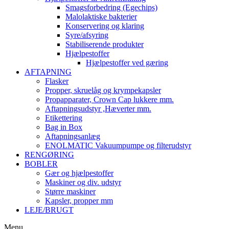
Smagsforbedring (Egechips)
Malolaktiske bakterier
Konservering og klaring
Syre/afsyring
Stabiliserende produkter
Hjælpestoffer
Hjælpestoffer ved gæring
AFTAPNING
Flasker
Propper, skruelåg og krympekapsler
Propapparater, Crown Cap lukkere mm.
Aftapningsudstyr ,Hæverter mm.
Etikettering
Bag in Box
Aftapningsanlæg
ENOLMATIC Vakuumpumpe og filterudstyr
RENGØRING
BOBLER
Gær og hjælpestoffer
Maskiner og div. udstyr
Større maskiner
Kapsler, propper mm
LEJE/BRUGT
Menu