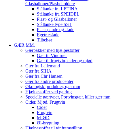
Glasballoner/Plasbeholdere
Ståltanke fra LETINA
Ståltanke fra SPEIDEL
Plast- og Glasballoner
Ståltanke type SST
Plastspande og -fade
Egetræsfade
Tilbehør
GÆR MM.
Gærpakker med hjælpestoffer
Gær til Vindruer
Gær til frugtvin, cider og mjød
Gær fra Lallemand
Gær fra SIHA
Gær fra Chr Hansen
Gær fra andre producenter
Økologisk produkter, gær mm
Hjælpestoffer ved gæring
Specielle gærtyper, Portvinsgær, killer gær mm
Cider, Mjød, Frugtvin
Cider
Frugtvin
MJØD
Øl-brygning
Hjælpestoffer til vinfremstilling