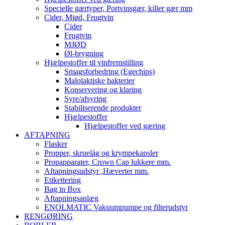
Specielle gærtyper, Portvinsgær, killer gær mm
Cider, Mjød, Frugtvin
Cider
Frugtvin
MJØD
Øl-brygning
Hjælpestoffer til vinfremstilling
Smagsforbedring (Egechips)
Malolaktiske bakterier
Konservering og klaring
Syre/afsyring
Stabiliserende produkter
Hjælpestoffer
Hjælpestoffer ved gæring
AFTAPNING
Flasker
Propper, skruelåg og krympekapsler
Propapparater, Crown Cap lukkere mm.
Aftapningsudstyr ,Hæverter mm.
Etikettering
Bag in Box
Aftapningsanlæg
ENOLMATIC Vakuumpumpe og filterudstyr
RENGØRING