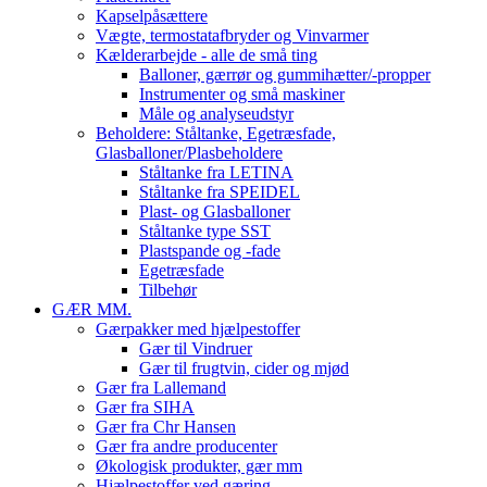
Kapselpåsættere
Vægte, termostatafbryder og Vinvarmer
Kælderarbejde - alle de små ting
Balloner, gærrør og gummihætter/-propper
Instrumenter og små maskiner
Måle og analyseudstyr
Beholdere: Ståltanke, Egetræsfade,
Glasballoner/Plasbeholdere
Ståltanke fra LETINA
Ståltanke fra SPEIDEL
Plast- og Glasballoner
Ståltanke type SST
Plastspande og -fade
Egetræsfade
Tilbehør
GÆR MM.
Gærpakker med hjælpestoffer
Gær til Vindruer
Gær til frugtvin, cider og mjød
Gær fra Lallemand
Gær fra SIHA
Gær fra Chr Hansen
Gær fra andre producenter
Økologisk produkter, gær mm
Hjælpestoffer ved gæring