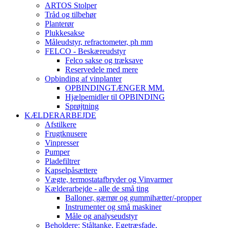
ARTOS Stolper
Tråd og tilbehør
Planterør
Plukkesakse
Måleudstyr, refractometer, ph mm
FELCO - Beskæreudstyr
Felco sakse og træksave
Reservedele med mere
Opbinding af vinplanter
OPBINDINGTÆNGER MM.
Hjælpemidler til OPBINDING
Sprøjtning
KÆLDERARBEJDE
Afstilkere
Frugtknusere
Vinpresser
Pumper
Pladefiltrer
Kapselpåsættere
Vægte, termostatafbryder og Vinvarmer
Kælderarbejde - alle de små ting
Balloner, gærrør og gummihætter/-propper
Instrumenter og små maskiner
Måle og analyseudstyr
Beholdere: Ståltanke, Egetræsfade,