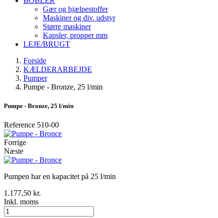
BOBLER
Gær og hjælpestoffer
Maskiner og div. udstyr
Større maskiner
Kapsler, propper mm
LEJE/BRUGT
Forside
KÆLDERARBEJDE
Pumper
Pumpe - Bronze, 25 l/min
Pumpe - Bronze, 25 l/min
Reference
510-00
Forrige
Næste
Pumpen har en kapacitet på 25 l/min
1.177,50 kr.
Inkl. moms