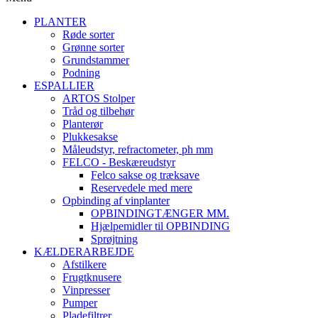
PLANTER
Røde sorter
Grønne sorter
Grundstammer
Podning
ESPALLIER
ARTOS Stolper
Tråd og tilbehør
Planterør
Plukkesakse
Måleudstyr, refractometer, ph mm
FELCO - Beskæreudstyr
Felco sakse og træksave
Reservedele med mere
Opbinding af vinplanter
OPBINDINGTÆNGER MM.
Hjælpemidler til OPBINDING
Sprøjtning
KÆLDERARBEJDE
Afstilkere
Frugtknusere
Vinpresser
Pumper
Pladefiltrer