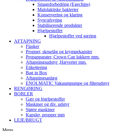
Smagsforbedring (Egechips)
Malolaktiske bakterier
Konservering og klaring
Syre/afsyring
Stabiliserende produkter
Hjælpestoffer
Hjælpestoffer ved gæring
AFTAPNING
Flasker
Propper, skruelåg og krympekapsler
Propapparater, Crown Cap lukkere mm.
Aftapningsudstyr ,Hæverter mm.
Etikettering
Bag in Box
Aftapningsanlæg
ENOLMATIC Vakuumpumpe og filterudstyr
RENGØRING
BOBLER
Gær og hjælpestoffer
Maskiner og div. udstyr
Større maskiner
Kapsler, propper mm
LEJE/BRUGT
Menu