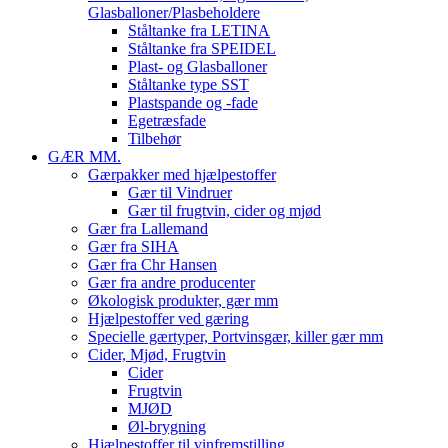
Glasballoner/Plasbeholdere
Ståltanke fra LETINA
Ståltanke fra SPEIDEL
Plast- og Glasballoner
Ståltanke type SST
Plastspande og -fade
Egetræsfade
Tilbehør
GÆR MM.
Gærpakker med hjælpestoffer
Gær til Vindruer
Gær til frugtvin, cider og mjød
Gær fra Lallemand
Gær fra SIHA
Gær fra Chr Hansen
Gær fra andre producenter
Økologisk produkter, gær mm
Hjælpestoffer ved gæring
Specielle gærtyper, Portvinsgær, killer gær mm
Cider, Mjød, Frugtvin
Cider
Frugtvin
MJØD
Øl-brygning
Hjælpestoffer til vinfremstilling