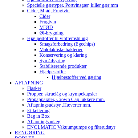
Specielle gærtyper, Portvinsgær, killer gær mm
Cider, Mjød, Frugtvin
Cider
Frugtvin
MJØD
Øl-brygning
Hjælpestoffer til vinfremstilling
Smagsforbedring (Egechips)
Malolaktiske bakterier
Konservering og klaring
Syre/afsyring
Stabiliserende produkter
Hjælpestoffer
Hjælpestoffer ved gæring
AFTAPNING
Flasker
Propper, skruelåg og krympekapsler
Propapparater, Crown Cap lukkere mm.
Aftapningsudstyr ,Hæverter mm.
Etikettering
Bag in Box
Aftapningsanlæg
ENOLMATIC Vakuumpumpe og filterudstyr
RENGØRING