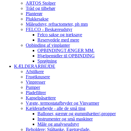
ARTOS Stolper
Tråd og tilbehør
Planterør
Plukkesakse
Måleudstyr, refractometer, ph mm
FELCO - Beskæreudstyr
Felco sakse og træksave
Reservedele med mere
Opbinding af vinplanter
OPBINDINGTÆNGER MM.
Hjælpemidler til OPBINDING
Sprøjtning
KÆLDERARBEJDE
Afstilkere
Frugtknusere
Vinpresser
Pumper
Pladefiltrer
Kapselpåsættere
Vægte, termostatafbryder og Vinvarmer
Kælderarbejde - alle de små ting
Balloner, gærrør og gummihætter/-propper
Instrumenter og små maskiner
Måle og analyseudstyr
Beholdere: Ståltanke, Egetræsfade,