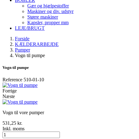
BOBLER
Gær og hjælpestoffer
Maskiner og div. udstyr
Større maskiner
Kapsler, propper mm
LEJE/BRUGT
Forside
KÆLDERARBEJDE
Pumper
Vogn til pumpe
Vogn til pumpe
Reference
510-01-10
Forrige
Næste
Vogn til vore pumper
531,25 kr.
Inkl. moms