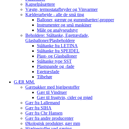
Kapselpåsættere
Vægte, termostatafbryder og Vinvarmer
Kælderarbejde - alle de små ting
Balloner, gærrør og gummihætter/-propper
Instrumenter og små maskiner
Måle og analyseudstyr
Beholdere: Ståltanke, Egetræsfade,
Glasballoner/Plasbeholdere
Ståltanke fra LETINA
Ståltanke fra SPEIDEL
Plast- og Glasballoner
Ståltanke type SST
Plastspande og -fade
Egetræsfade
Tilbehør
GÆR MM.
Gærpakker med hjælpestoffer
Gær til Vindruer
Gær til frugtvin, cider og mjød
Gær fra Lallemand
Gær fra SIHA
Gær fra Chr Hansen
Gær fra andre producenter
Økologisk produkter, gær mm
Hjælpestoffer ved gæring