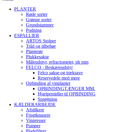
PLANTER
Røde sorter
Grønne sorter
Grundstammer
Podning
ESPALLIER
ARTOS Stolper
Tråd og tilbehør
Planterør
Plukkesakse
Måleudstyr, refractometer, ph mm
FELCO - Beskæreudstyr
Felco sakse og træksave
Reservedele med mere
Opbinding af vinplanter
OPBINDINGTÆNGER MM.
Hjælpemidler til OPBINDING
Sprøjtning
KÆLDERARBEJDE
Afstilkere
Frugtknusere
Vinpresser
Pumper
Pladefiltrer