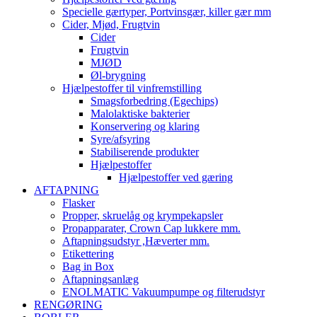
Specielle gærtyper, Portvinsgær, killer gær mm
Cider, Mjød, Frugtvin
Cider
Frugtvin
MJØD
Øl-brygning
Hjælpestoffer til vinfremstilling
Smagsforbedring (Egechips)
Malolaktiske bakterier
Konservering og klaring
Syre/afsyring
Stabiliserende produkter
Hjælpestoffer
Hjælpestoffer ved gæring
AFTAPNING
Flasker
Propper, skruelåg og krympekapsler
Propapparater, Crown Cap lukkere mm.
Aftapningsudstyr ,Hæverter mm.
Etikettering
Bag in Box
Aftapningsanlæg
ENOLMATIC Vakuumpumpe og filterudstyr
RENGØRING