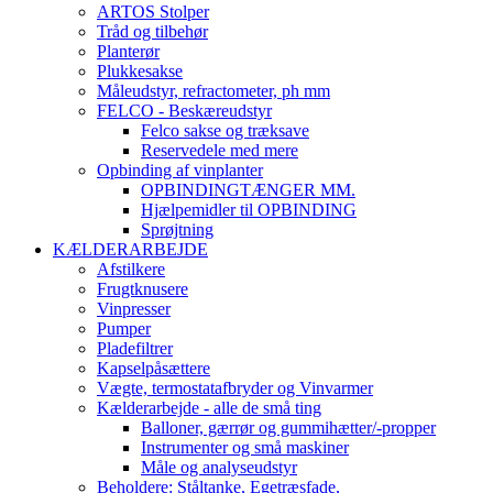
ARTOS Stolper
Tråd og tilbehør
Planterør
Plukkesakse
Måleudstyr, refractometer, ph mm
FELCO - Beskæreudstyr
Felco sakse og træksave
Reservedele med mere
Opbinding af vinplanter
OPBINDINGTÆNGER MM.
Hjælpemidler til OPBINDING
Sprøjtning
KÆLDERARBEJDE
Afstilkere
Frugtknusere
Vinpresser
Pumper
Pladefiltrer
Kapselpåsættere
Vægte, termostatafbryder og Vinvarmer
Kælderarbejde - alle de små ting
Balloner, gærrør og gummihætter/-propper
Instrumenter og små maskiner
Måle og analyseudstyr
Beholdere: Ståltanke, Egetræsfade,