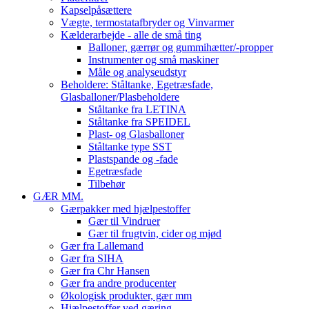
Kapselpåsættere
Vægte, termostatafbryder og Vinvarmer
Kælderarbejde - alle de små ting
Balloner, gærrør og gummihætter/-propper
Instrumenter og små maskiner
Måle og analyseudstyr
Beholdere: Ståltanke, Egetræsfade,
Glasballoner/Plasbeholdere
Ståltanke fra LETINA
Ståltanke fra SPEIDEL
Plast- og Glasballoner
Ståltanke type SST
Plastspande og -fade
Egetræsfade
Tilbehør
GÆR MM.
Gærpakker med hjælpestoffer
Gær til Vindruer
Gær til frugtvin, cider og mjød
Gær fra Lallemand
Gær fra SIHA
Gær fra Chr Hansen
Gær fra andre producenter
Økologisk produkter, gær mm
Hjælpestoffer ved gæring