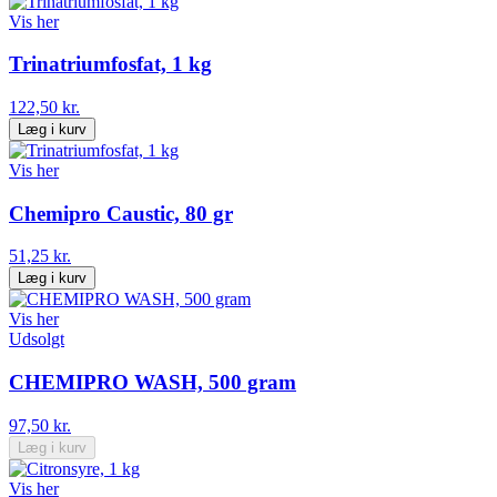
Vis her
Trinatriumfosfat, 1 kg
122,50 kr.
Læg i kurv
Vis her
Chemipro Caustic, 80 gr
51,25 kr.
Læg i kurv
Vis her
Udsolgt
CHEMIPRO WASH, 500 gram
97,50 kr.
Læg i kurv
Vis her