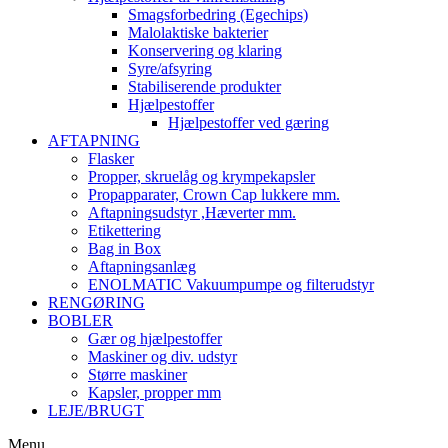
Smagsforbedring (Egechips)
Malolaktiske bakterier
Konservering og klaring
Syre/afsyring
Stabiliserende produkter
Hjælpestoffer
Hjælpestoffer ved gæring
AFTAPNING
Flasker
Propper, skruelåg og krympekapsler
Propapparater, Crown Cap lukkere mm.
Aftapningsudstyr ,Hæverter mm.
Etikettering
Bag in Box
Aftapningsanlæg
ENOLMATIC Vakuumpumpe og filterudstyr
RENGØRING
BOBLER
Gær og hjælpestoffer
Maskiner og div. udstyr
Større maskiner
Kapsler, propper mm
LEJE/BRUGT
Menu