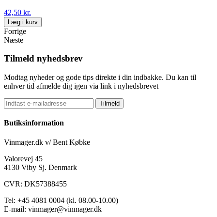
42,50 kr.
Læg i kurv
Forrige
Næste
Tilmeld nyhedsbrev
Modtag nyheder og gode tips direkte i din indbakke. Du kan til
enhver tid afmelde dig igen via link i nyhedsbrevet
Tilmeld
Butiksinformation
Vinmager.dk v/ Bent Købke
Valorevej 45
4130 Viby Sj. Denmark
CVR: DK57388455
Tel: +45 4081 0004 (kl. 08.00-10.00)
E-mail: vinmager@vinmager.dk