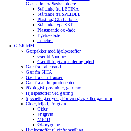
Glasballoner/Plasbeholdere
Ståltanke fra LETINA
Ståltanke fra SPEIDEL
Plast- og Glasballoner
Ståltanke type SST
Plastspande og -fade
Egetræsfade
Tilbehør
GÆR MM.
Gærpakker med hjælpestoffer
Gær til Vindruer
Gær til frugtvin, cider og mjød
Gær fra Lallemand
Gær fra SIHA
Gær fra Chr Hansen
Gær fra andre producenter
Økologisk produkter, gær mm
Hjælpestoffer ved gæring
Specielle gærtyper, Portvinsgær, killer gær mm
Cider, Mjød, Frugtvin
Cider
Frugtvin
MJØD
Øl-brygning
Hjælpestoffer til vinfremstilling