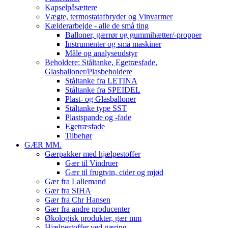
Kapselpåsættere
Vægte, termostatafbryder og Vinvarmer
Kælderarbejde - alle de små ting
Balloner, gærrør og gummihætter/-propper
Instrumenter og små maskiner
Måle og analyseudstyr
Beholdere: Ståltanke, Egetræsfade,
Glasballoner/Plasbeholdere
Ståltanke fra LETINA
Ståltanke fra SPEIDEL
Plast- og Glasballoner
Ståltanke type SST
Plastspande og -fade
Egetræsfade
Tilbehør
GÆR MM.
Gærpakker med hjælpestoffer
Gær til Vindruer
Gær til frugtvin, cider og mjød
Gær fra Lallemand
Gær fra SIHA
Gær fra Chr Hansen
Gær fra andre producenter
Økologisk produkter, gær mm
Hjælpestoffer ved gæring