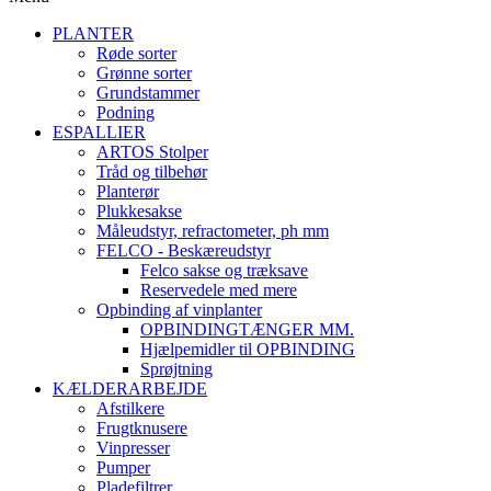
PLANTER
Røde sorter
Grønne sorter
Grundstammer
Podning
ESPALLIER
ARTOS Stolper
Tråd og tilbehør
Planterør
Plukkesakse
Måleudstyr, refractometer, ph mm
FELCO - Beskæreudstyr
Felco sakse og træksave
Reservedele med mere
Opbinding af vinplanter
OPBINDINGTÆNGER MM.
Hjælpemidler til OPBINDING
Sprøjtning
KÆLDERARBEJDE
Afstilkere
Frugtknusere
Vinpresser
Pumper
Pladefiltrer