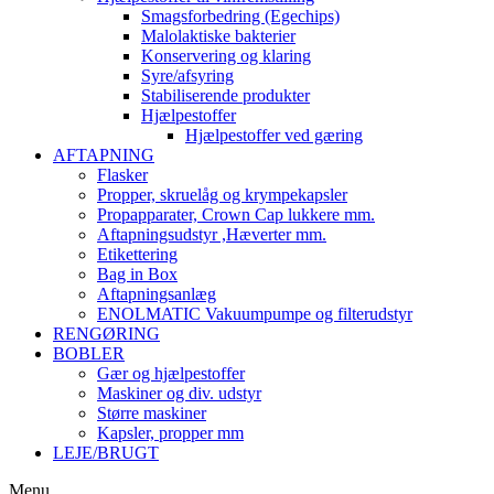
Smagsforbedring (Egechips)
Malolaktiske bakterier
Konservering og klaring
Syre/afsyring
Stabiliserende produkter
Hjælpestoffer
Hjælpestoffer ved gæring
AFTAPNING
Flasker
Propper, skruelåg og krympekapsler
Propapparater, Crown Cap lukkere mm.
Aftapningsudstyr ,Hæverter mm.
Etikettering
Bag in Box
Aftapningsanlæg
ENOLMATIC Vakuumpumpe og filterudstyr
RENGØRING
BOBLER
Gær og hjælpestoffer
Maskiner og div. udstyr
Større maskiner
Kapsler, propper mm
LEJE/BRUGT
Menu