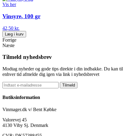
Vis her
Vinsyre, 100 gr
42,50 kr.
Læg i kurv
Forrige
Næste
Tilmeld nyhedsbrev
Modtag nyheder og gode tips direkte i din indbakke. Du kan til
enhver tid afmelde dig igen via link i nyhedsbrevet
Tilmeld
Butiksinformation
Vinmager.dk v/ Bent Købke
Valorevej 45
4130 Viby Sj. Denmark
CVR: DK57388455