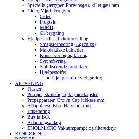
Specielle gærtyper, Portvinsgær, killer gær mm
Cider, Mjød, Frugtvin
Cider
Frugtvin
MJØD
Øl-brygning
Hjælpestoffer til vinfremstilling
Smagsforbedring (Egechips)
Malolaktiske bakterier
Konservering og klaring
Syre/afsyring
Stabiliserende produkter
Hjælpestoffer
Hjælpestoffer ved gæring
AFTAPNING
Flasker
Propper, skruelåg og krympekapsler
Propapparater, Crown Cap lukkere mm.
Aftapningsudstyr ,Hæverter mm.
Etikettering
Bag in Box
Aftapningsanlæg
ENOLMATIC Vakuumpumpe og filterudstyr
RENGØRING