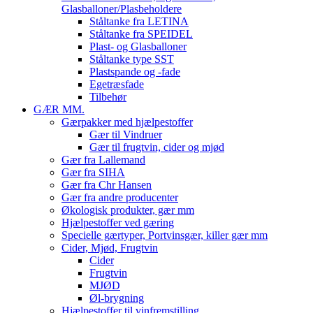
Glasballoner/Plasbeholdere
Ståltanke fra LETINA
Ståltanke fra SPEIDEL
Plast- og Glasballoner
Ståltanke type SST
Plastspande og -fade
Egetræsfade
Tilbehør
GÆR MM.
Gærpakker med hjælpestoffer
Gær til Vindruer
Gær til frugtvin, cider og mjød
Gær fra Lallemand
Gær fra SIHA
Gær fra Chr Hansen
Gær fra andre producenter
Økologisk produkter, gær mm
Hjælpestoffer ved gæring
Specielle gærtyper, Portvinsgær, killer gær mm
Cider, Mjød, Frugtvin
Cider
Frugtvin
MJØD
Øl-brygning
Hjælpestoffer til vinfremstilling