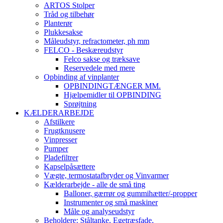
ARTOS Stolper
Tråd og tilbehør
Planterør
Plukkesakse
Måleudstyr, refractometer, ph mm
FELCO - Beskæreudstyr
Felco sakse og træksave
Reservedele med mere
Opbinding af vinplanter
OPBINDINGTÆNGER MM.
Hjælpemidler til OPBINDING
Sprøjtning
KÆLDERARBEJDE
Afstilkere
Frugtknusere
Vinpresser
Pumper
Pladefiltrer
Kapselpåsættere
Vægte, termostatafbryder og Vinvarmer
Kælderarbejde - alle de små ting
Balloner, gærrør og gummihætter/-propper
Instrumenter og små maskiner
Måle og analyseudstyr
Beholdere: Ståltanke, Egetræsfade,