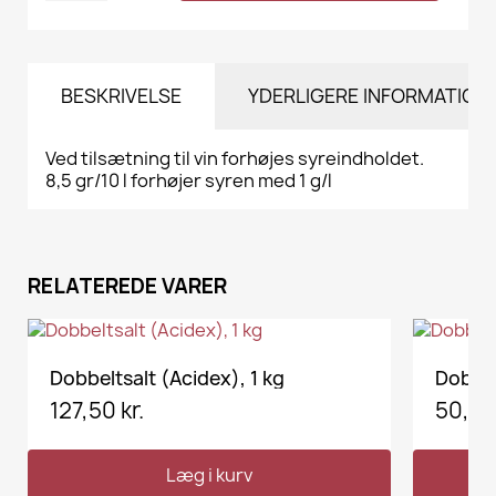
BESKRIVELSE
YDERLIGERE INFORMATION
Ved tilsætning til vin forhøjes syreindholdet.
8,5 gr/10 l forhøjer syren med 1 g/l
RELATEREDE VARER
VIS HER
Dobbeltsalt (Acidex), 1 kg
Dobbel
127,50 kr.
50,00 
Læg i kurv