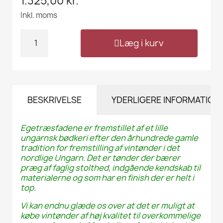
1.325,00 kr.
Inkl. moms
Læg i kurv
BESKRIVELSE
YDERLIGERE INFORMATION
Egetræsfadene er fremstillet af et lille
ungarnsk bødkeri efter den århundrede gamle
tradition for fremstilling af vintønder i det
nordlige Ungarn. Det er tønder der bærer
præg af faglig stolthed, indgående kendskab til
materialerne og som har en finish der er helt i
top.
Vi kan endnu glæde os over at det er muligt at
købe vintønder af høj kvalitet til overkommelige