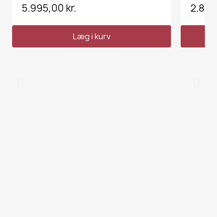
5.995,00 kr.
2.875,
Læg i kurv