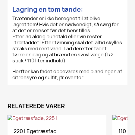
Lagring
en tom tønde
:
Trætønder
er ikke beregnet
til at
blive
lagret
tom
!
Hvis det
er
nødvendigt
, så sørg for
at det er renset før det henstilles.
Efterlad
aldrig
bundfald
eller
vin
rester
i
træfaddet
!
Efter
tømning skal det
altid
skylles
straks
med rent vand.
L
ad
derefter fadet
tørre
en dag og
af
brænd en
svovl
væge
(
1/2
st
ick
/
110 liter
indhold
).
Herfter kan fadet opbevares med blandingen af
citronsyre og sulfit, jfr ovenfor.
RELATEREDE VARER
VIS HER
220 l Egetræsfad
110 l 