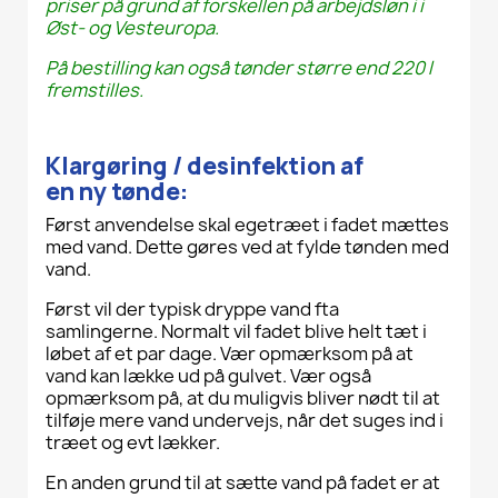
priser på grund af forskellen på arbejdsløn i i
Øst- og Vesteuropa.
På bestilling kan også tønder større end 220 l
fremstilles.
Klargøring
/
desinfektion af
en
ny
tønde
:
Først anvendelse skal egetræet i fadet mættes
med vand. Dette gøres ved at fylde tønden med
vand.
Først vil der typisk dryppe vand fta
samlingerne. Normalt vil fadet blive helt tæt i
løbet af et par dage. Vær opmærksom på at
vand kan lække ud på gulvet. Vær også
opmærksom på, at du muligvis bliver nødt til at
tilføje mere vand undervejs, når det suges ind i
træet og evt lækker.
En anden grund til at sætte vand på fadet er at