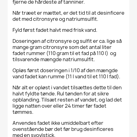
fjerne de hårdeste af tanniner.
Når træet er mættet, er det tid til at desinficere
det med citronsyre og natriumsulfit.
Fyld først fadet halvt med frisk vand.
Doseringen af citronsyre og sulfit er ca. lige så
mange gram citronsyre som det antal liter
fadet rummer (110 gram til et fad på 110 l) og
tilsvarende mængde natriumsulfit.
Opløs først doseringen i 1/10 af den mængde
vand fadet kan rumme (11 l vand til et 110 l fad).
Når alt er opløst i vandet tilsættes dette til den
halvt fyldte tønde. Rul tønden for at sikre
opblanding. Tilsæt resten af ​​vandet, og lad det
ligge natten over eller 24 timer før fadet
tømmes.
Anvendes fadet ikke umiddelbart efter
ovenstående bør det før brug desinficeres
med en svovlstick.