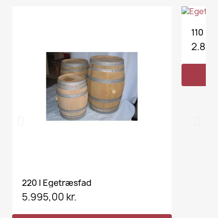
110 l 
2.875,
VIS HER
220 l Egetræsfad
5.995,00 kr.